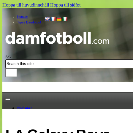
Hoppa till huvudinnehåll
Hoppa till sidfot
Kontakt
Tipsa Damfotboll
Sök
Nyheter
Damallsvenskan
Elitettan
Landslaget