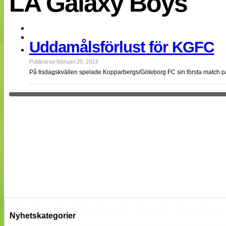
LA Galaxy Boys
EM 2013
Internationellt
Bildreportage
Arkiv
Uddamålsförlust för KGFC
Bloggar
Lagen
Webb-TV
Publicerad februari 20, 2013
Cuper
På tisdagskvällen spelade Kopparbergs/Göteborg FC sin första match på
Medlemsbilder
Till klubbkassan
NÄTverket
Split vision
Om oss
Annonsera
Statistik
Tipsa Damfotboll
Kontakt
Nyhetskategorier