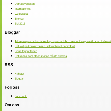
Damallsvenskan
Internationellt
Landslaget
Elitettan
EM 2013
Bloggar
Tillämpningen av live-teknologi i sport och live casino: En ny värld av realtidsund
Håll koll på konkurrensen i internationell damfotboll
Sirius tappat farten
Det känns som att en motion måste skrivas
RSS
Nyheter
Bloggar
Följ oss
Facebook
Om oss