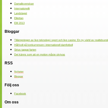
Damallsvenskan
Internationellt
Landslaget
Elitettan
EM 2013
Bloggar
Tillämpningen av live-teknologi i sport och live casino: En ny värld av realtidsund
Håll koll på konkurrensen i internationell damfotboll
Sirius tappat farten
Det känns som att en motion måste skrivas
RSS
Nyheter
Bloggar
Följ oss
Facebook
Om oss