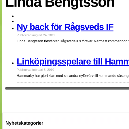
Linda Bengtsson
EM 2013
Internationellt
Bildreportage
Arkiv
Ny back för Rågsveds IF
Bloggar
Lagen
Webb-TV
Publicerad augusti 24, 2011
Cuper
Linda Bengtsson förstärker Rågsveds IFs försvar. Närmast kommer ho
Medlemsbilder
Till klubbkassan
NÄTverket
Linköpingsspelare till Ham
Split vision
Om oss
Publicerad februari 5, 2010
Hammarby har gjort klart med sitt andra nyförvärv till kommande säson
Annonsera
Statistik
Tipsa Damfotboll
Kontakt
Nyhetskategorier