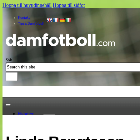
Hoppa till huvudinnehåll
Hoppa till sidfot
Kontakt
Tipsa Damfotboll
Sök
Nyheter
Damallsvenskan
Elitettan
Landslaget