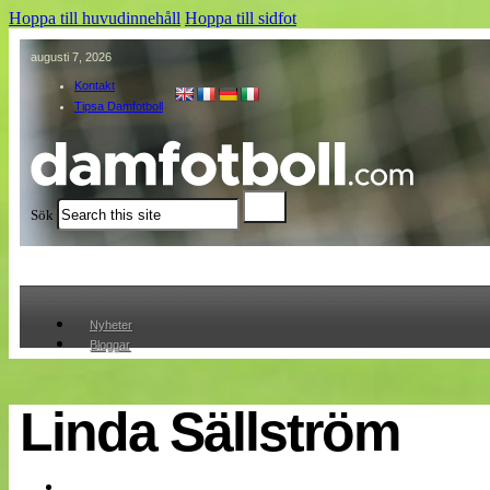
Hoppa till huvudinnehåll
Hoppa till sidfot
augusti 7, 2026
Kontakt
Tipsa Damfotboll
Sök
Nyheter
Bloggar
Lagen
Webb-TV
Cuper
Linda Sällström
Medlemmar
Medlemsbilder
Till klubbkassan
Om oss