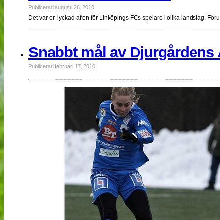
Publicerad augusti 26, 2010
Det var en lyckad afton för Linköpings FCs spelare i olika landslag. Föru
Snabbt mål av Djurgårdens 
Publicerad februari 17, 2010