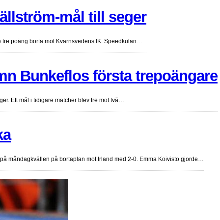
llström-mål till seger
kade tre poäng borta mot Kvarnsvedens IK. Speedkulan…
n Bunkeflos första trepoängare
ger. Ett mål i tidigare matcher blev tre mot två…
ka
på måndagkvällen på bortaplan mot Irland med 2-0. Emma Koivisto gjorde…