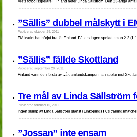
Årets fotbollsspelare i Finland heter Linda Sällström. Den 23-åriga an
”Sällis” dubbel målskytt i E
Publicerad oktober 28, 2011
EM-kvalet har börjat bra för Finland. På torsdagen spelade man 2-2 (1-
”Sällis” fällde Skottland
Publicerad september 20, 2011
Finland vann den första av två damlandskamper man spelar mot Skottland
Tre mål av Linda Sällström f
Publicerad februari 16, 2011
Ingen slump att Linda Sällström glänst i Linköpings FCs träningsmatche
”Jossan” inte ensam