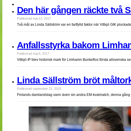
NÄTverket
Den här gången räckte två Sä
Split vision
Publicerad maj 13, 2017
Två mål av Linda Sällström var en fartfylld faktor när Vittsjö GIK ploc
Nyheter
Bloggar
Lagen
Anfallsstyrka bakom Limham
Webb-TV
Cuper
Publicerad maj 6, 2017
Medlemmar
Medlemsbilder
Vittsjö IP blev historisk mark för Limhamn Bunkeflos första allsvenska se
Till klubbkassan
Om oss
NÄTverket
Linda Sällström bröt måltor
Split vision
Publicerad september 21, 2015
Finlands damlandslag vann även sin andra EM-kvalmatch, denna gång 