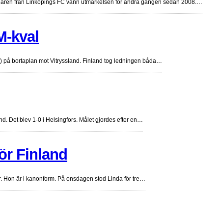
fallaren från Linköpings FC vann utmärkelsen för andra gången sedan 2008.…
M-kval
1) på bortaplan mot Vitryssland. Finland tog ledningen båda…
. Det blev 1-0 i Helsingfors. Målet gjordes efter en…
ör Finland
r. Hon är i kanonform. På onsdagen stod Linda för tre…