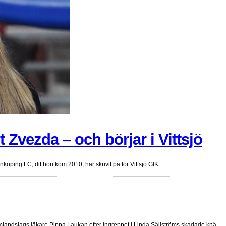
 Zvezda – och börjar i Vittsjö
öping FC, dit hon kom 2010, har skrivit på för Vittsjö GIK.…
damlandslags läkare Pippa Laukan efter ingreppet i Linda Sällströms skadade knä.…