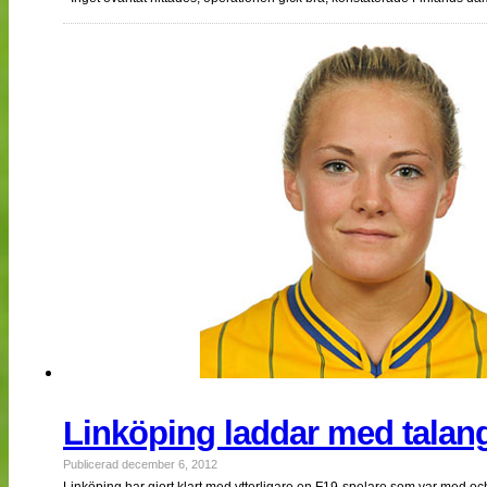
Linköping laddar med talan
Publicerad december 6, 2012
Linköping har gjort klart med ytterligare en F19-spelare som var med o