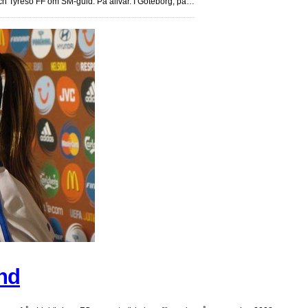
 Tyresö FF om SM-guld. På allvar. I Göteborg, på…
and