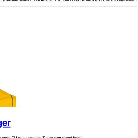
ger
ch vann EM-guld i somras. Tjejen som signat heter…