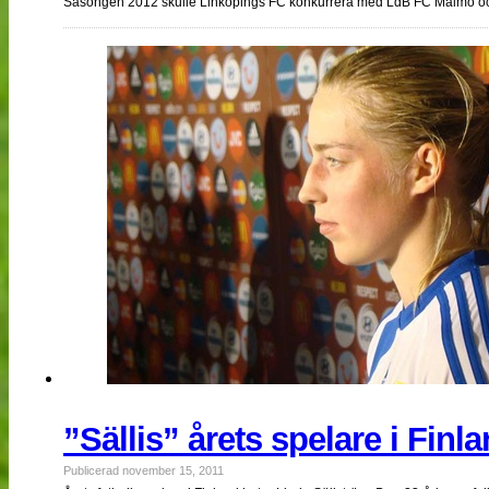
Säsongen 2012 skulle Linköpings FC konkurrera med LdB FC Malmö och
”Sällis” årets spelare i Finl
Publicerad november 15, 2011