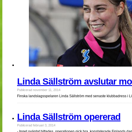
Linda Sällström avslutar mot
Publicerad november 11, 2014
Finska landslagsspelaren Linda Sällström med senaste klubbadress i Link
Linda Sällström opererad
Publicerad februari 3, 2014
- Inget oväntat hittades, operationen gick bra, konstaterade Finlands 