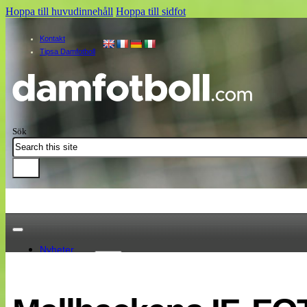
Hoppa till huvudinnehåll
Hoppa till sidfot
Kontakt
Tipsa Damfotboll
Sök
Nyheter
Damallsvenskan
Elitettan
Landslaget