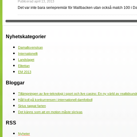
Publicerad april 13, 2013
Det var inte bara seriepremiär för Mallbacken utan också match 100 i D
Nyhetskategorier
Damallsvenskan
Internationellt
Landslaget
Elitettan
EM 2013
Bloggar
Tillämpningen av live-teknologi i sport och live casino: En ny värld av realtidsund
Håll koll på konkurrensen i internationell damfotboll
Sirius tappat farten
Det känns som att en motion måste skrivas
RSS
Nyheter