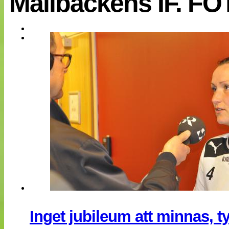
Mallbackens IF. FO
EM 2013
Internationellt
Bildreportage
Arkiv
Bloggar
Lagen
Webb-TV
Cuper
Medlemsbilder
Till klubbkassan
NÄTverket
Split vision
Om oss
Annonsera
Statistik
Tipsa Damfotboll
Kontakt
Inget jubileum att minnas, t