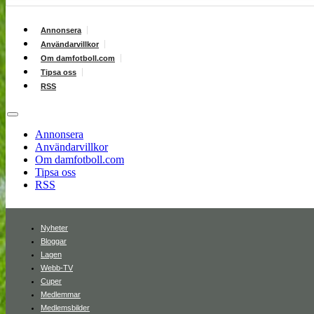
Annonsera
Användarvillkor
Om damfotboll.com
Tipsa oss
RSS
Annonsera
Användarvillkor
Om damfotboll.com
Tipsa oss
RSS
Nyheter
Bloggar
Lagen
Webb-TV
Cuper
Medlemmar
Medlemsbilder