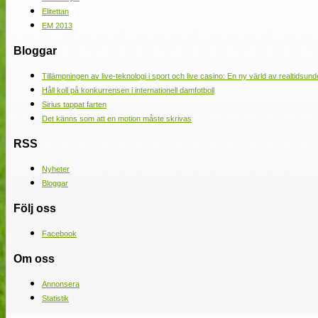
Elitettan
EM 2013
Bloggar
Tillämpningen av live-teknologi i sport och live casino: En ny värld av realtidsund
Håll koll på konkurrensen i internationell damfotboll
Sirius tappat farten
Det känns som att en motion måste skrivas
RSS
Nyheter
Bloggar
Följ oss
Facebook
Om oss
Annonsera
Statistik