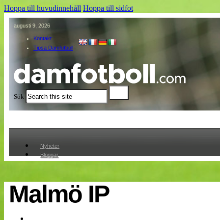
Hoppa till huvudinnehåll
Hoppa till sidfot
augusti 9, 2026
Kontakt
Tipsa Damfotboll
Sök
Nyheter
Bloggar
Lagen
Webb-TV
Cuper
Malmö IP
Medlemmar
Medlemsbilder
Till klubbkassan
Om oss