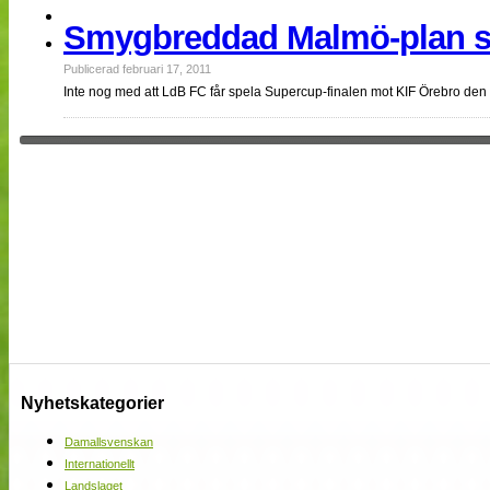
NÄTverket
Smygbreddad Malmö-plan stäl
Split vision
Publicerad februari 17, 2011
Inte nog med att LdB FC får spela Supercup-finalen mot KIF Örebro de
Nyheter
Bloggar
Lagen
Webb-TV
Cuper
Medlemmar
Medlemsbilder
Till klubbkassan
Om oss
NÄTverket
Split vision
Nyhetskategorier
Damallsvenskan
Internationellt
Landslaget