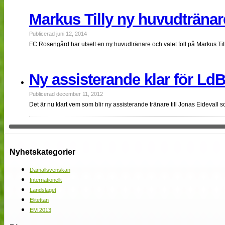
Markus Tilly ny huvudträna
Publicerad juni 12, 2014
FC Rosengård har utsett en ny huvudtränare och valet föll på Markus Till
Ny assisterande klar för L
Publicerad december 11, 2012
Det är nu klart vem som blir ny assisterande tränare till Jonas Eideval
Nyhetskategorier
Damallsvenskan
Internationellt
Landslaget
Elitettan
EM 2013