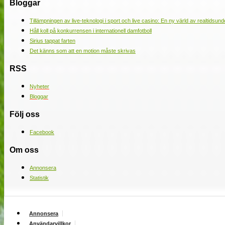
Bloggar
Tillämpningen av live-teknologi i sport och live casino: En ny värld av realtidsund
Håll koll på konkurrensen i internationell damfotboll
Sirius tappat farten
Det känns som att en motion måste skrivas
RSS
Nyheter
Bloggar
Följ oss
Facebook
Om oss
Annonsera
Statistik
Annonsera
Användarvillkor