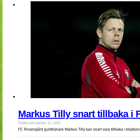
NÄTverket
Split vision
Nyheter
Bloggar
Lagen
Webb-TV
Cuper
Medlemmar
Medlemsbilder
Till klubbkassan
Om oss
NÄTverket
Split vision
Markus Tilly snart tillbaka 
Publicerad oktober 12, 2015
FC Rosengård guldtränare Markus Tilly kan snart vara tillbaka i klubben d