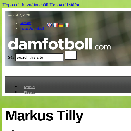
Hoppa till huvudinnehåll
Hoppa till sidfot
augusti 7, 2026
Kontakt
Tipsa Damfotboll
Sök
Nyheter
Bloggar
Lagen
Webb-TV
Cuper
Markus Tilly
Medlemmar
Medlemsbilder
Till klubbkassan
Om oss