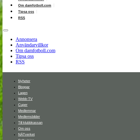
Om damfotboll.com
Tipsa oss
RSS
Annonsera
Användarvillkor
Om damfotboll.com
Tipsa oss
RSS
Nyheter
Bloggar
Lagen
Webb-TV
Cuper
Medlemmar
Medlemsbilder
Till klubbkassan
Om oss
NÄTverket