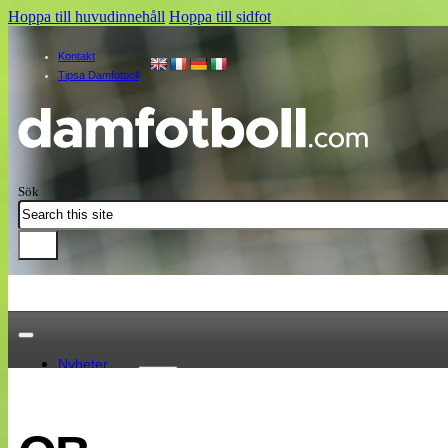
Hoppa till huvudinnehåll
Hoppa till sidfot
Kontakt
Tipsa Damfotboll
Sök
Nyheter
Damallsvenskan
Elitettan
Landslaget