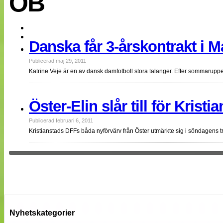
OB
EM 2013
Internationellt
Bildreportage
Arkiv
Danska får 3-årskontrakt i 
Bloggar
Lagen
Webb-TV
Publicerad maj 29, 2011
Cuper
Katrine Veje är en av dansk damfotboll stora talanger. Efter sommaru
Medlemsbilder
Till klubbkassan
NÄTverket
Öster-Elin slår till för Kristi
Split vision
Om oss
Publicerad februari 6, 2011
Kristianstads DFFs båda nyförvärv från Öster utmärkte sig i söndagen
Annonsera
Statistik
Tipsa Damfotboll
Kontakt
Nyhetskategorier