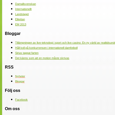
Damallsvenskan
Internationellt
Landslaget
Elitettan
EM 2013
Bloggar
Tillämpningen av live-teknologi i sport och live casino: En ny värld av realtidsund
Håll koll på konkurrensen i internationell damfotboll
Sirius tappat farten
Det känns som att en motion måste skrivas
RSS
Nyheter
Bloggar
Följ oss
Facebook
Om oss