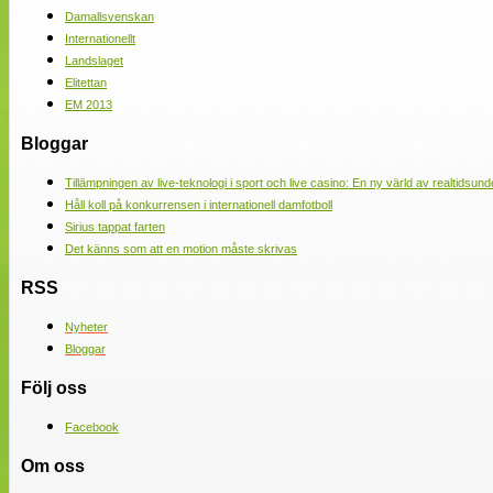
Damallsvenskan
Internationellt
Landslaget
Elitettan
EM 2013
Bloggar
Tillämpningen av live-teknologi i sport och live casino: En ny värld av realtidsund
Håll koll på konkurrensen i internationell damfotboll
Sirius tappat farten
Det känns som att en motion måste skrivas
RSS
Nyheter
Bloggar
Följ oss
Facebook
Om oss