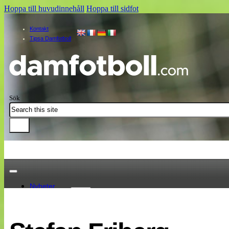
Hoppa till huvudinnehåll
Hoppa till sidfot
Kontakt
Tipsa Damfotboll
Sök
Nyheter
Damallsvenskan
Elitettan
Landslaget