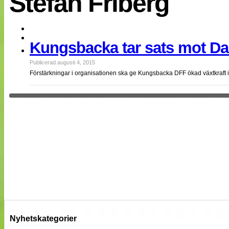
Stefan Friberg
EM 2013
Internationellt
Bildreportage
Arkiv
Kungsbacka tar sats mot D
Bloggar
Lagen
Webb-TV
Publicerad augusti 4, 2015
Cuper
Förstärkningar i organisationen ska ge Kungsbacka DFF ökad växtkraft i
Medlemsbilder
Till klubbkassan
NÄTverket
Split vision
Om oss
Annonsera
Statistik
Tipsa Damfotboll
Kontakt
Nyhetskategorier