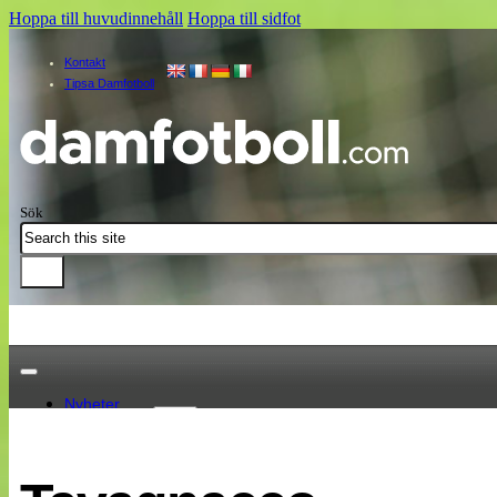
Hoppa till huvudinnehåll
Hoppa till sidfot
Kontakt
Tipsa Damfotboll
Sök
Nyheter
Damallsvenskan
Elitettan
Landslaget