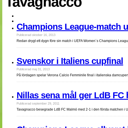
Tavagnacco
EM 2013
Internationellt
Bildreportage
Arkiv
Champions League-match un
Bloggar
Lagen
Webb-TV
Publicerad oktober 16, 2013
Cuper
Redan drygt ett dygn före sin match i UEFA Women´s Champions League
Medlemsbilder
Till klubbkassan
NÄTverket
Svenskor i Italiens cupfinal
Split vision
Om oss
Publicerad maj 31, 2013
På lördagen spelar Verona Calcio Femminile final i italienska damcupen
Annonsera
Statistik
Tipsa Damfotboll
Kontakt
Nillas sena mål ger LdB FC 
Publicerad september 29, 2011
Tavagnacco besegrade LdB FC Malmö med 2-1 i den första matchen i