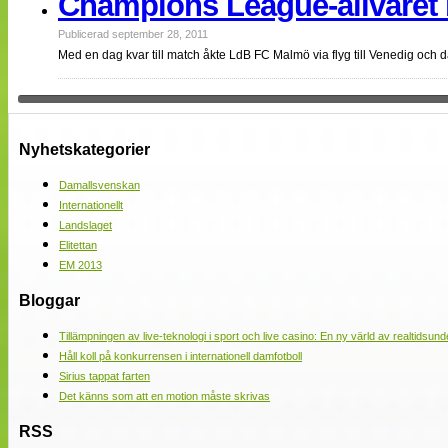
Champions League-allvaret 
Publicerad september 28, 2011
Med en dag kvar till match åkte LdB FC Malmö via flyg till Venedig och 
Nyhetskategorier
Damallsvenskan
Internationellt
Landslaget
Elitettan
EM 2013
Bloggar
Tillämpningen av live-teknologi i sport och live casino: En ny värld av realtidsund
Håll koll på konkurrensen i internationell damfotboll
Sirius tappat farten
Det känns som att en motion måste skrivas
RSS