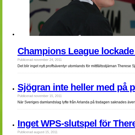
Champions League lockade 
Publicerad november 24, 2011
Det blir inget nytt proffsäventyr utomlands för mittfältsstjärnan Therese 
Sjögran inte heller med på p
Publicerad november 15, 2011
När Sveriges damlandslag lyfte från Arlanda på tisdagen saknades äve
Inget WPS-slutspel för Ther
Publicerad augusti 15, 2011