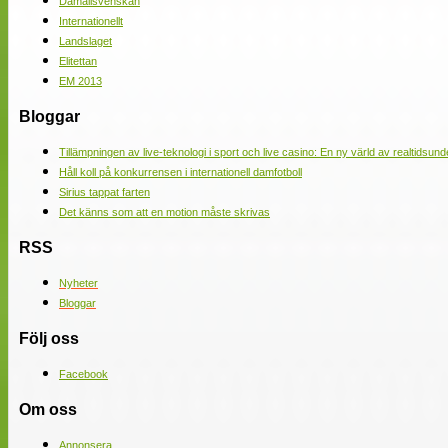
Damallsvenskan
Internationellt
Landslaget
Elitettan
EM 2013
Bloggar
Tillämpningen av live-teknologi i sport och live casino: En ny värld av realtidsund
Håll koll på konkurrensen i internationell damfotboll
Sirius tappat farten
Det känns som att en motion måste skrivas
RSS
Nyheter
Bloggar
Följ oss
Facebook
Om oss
Annonsera