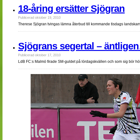
18-åring ersätter Sjögran
Publicerad oktober 19, 2010
Therese Sjögran tvingas lämna återbud till kommande tisdags landska
Sjögrans segertal – äntlige
Publicerad oktober 17, 2010
LdB FC:s Malmö firade SM-guldet på lördagskvällen och som sig bör hölls