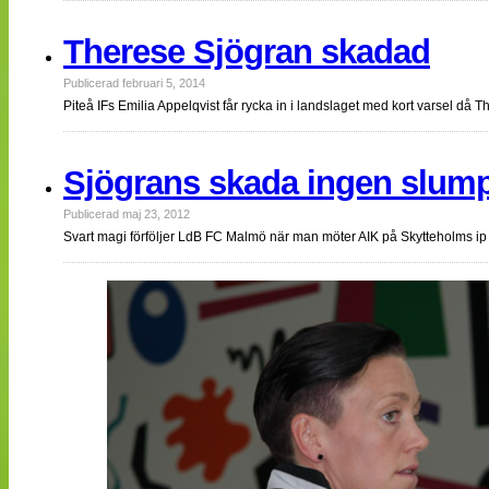
Therese Sjögran skadad
Publicerad februari 5, 2014
Piteå IFs Emilia Appelqvist får rycka in i landslaget med kort varsel då
Sjögrans skada ingen slum
Publicerad maj 23, 2012
Svart magi förföljer LdB FC Malmö när man möter AIK på Skytteholms ip 