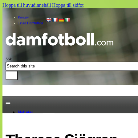
Hoppa till huvudinnehåll
Hoppa till sidfot
Kontakt
Tipsa Damfotboll
Sök
Nyheter
Damallsvenskan
Elitettan
Landslaget