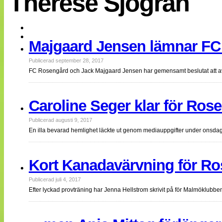
Therese Sjögran
EM 2013
Internationellt
Bildreportage
Arkiv
Majgaard Jensen lämnar FC
Bloggar
Lagen
Webb-TV
Publicerad september 28, 2017
Cuper
FC Rosengård och Jack Majgaard Jensen har gemensamt beslutat att av
Medlemsbilder
Till klubbkassan
NÄTverket
Caroline Seger klar för Ros
Split vision
Om oss
Publicerad augusti 9, 2017
En illa bevarad hemlighet läckte ut genom mediauppgifter under ons
Annonsera
Statistik
Tipsa Damfotboll
Kontakt
Kort Kanadavärvning för R
Publicerad juli 4, 2017
Efter lyckad provträning har Jenna Hellstrom skrivit på för Malmöklubb