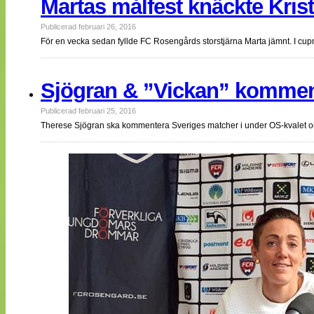
Martas målfest knäckte Kris
Publicerad februari 26, 2016
För en vecka sedan fyllde FC Rosengårds storstjärna Marta jämnt. I cu
Sjögran & ”Vickan” kommen
Publicerad februari 25, 2016
Therese Sjögran ska kommentera Sveriges matcher i under OS-kvalet o