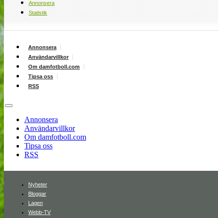
Annonsera
Statistik
Annonsera
Användarvillkor
Om damfotboll.com
Tipsa oss
RSS
Annonsera
Användarvillkor
Om damfotboll.com
Tipsa oss
RSS
Nyheter
Bloggar
Lagen
Webb-TV