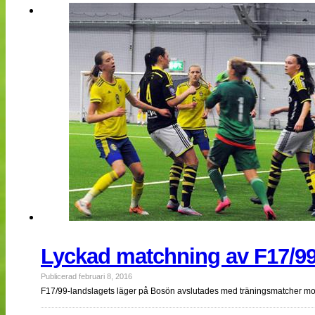
NÄTverket
Split vision
Nyheter
Bloggar
Lagen
Webb-TV
Cuper
Medlemmar
Medlemsbilder
Till klubbkassan
Om oss
NÄTverket
Split vision
Lyckad matchning av F17/99
Publicerad februari 8, 2016
F17/99-landslagets läger på Bosön avslutades med träningsmatcher 