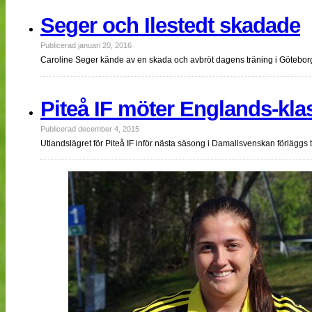
Seger och Ilestedt skadade
Publicerad januari 20, 2016
Caroline Seger kände av en skada och avbröt dagens träning i Göteborg
Piteå IF möter Englands-kla
Publicerad december 4, 2015
Utlandslägret för Piteå IF inför nästa säsong i Damallsvenskan förläggs 