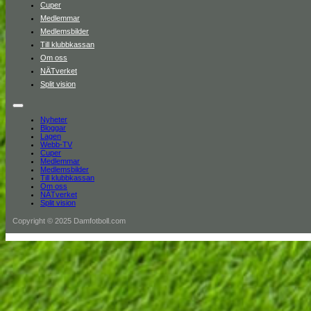
Cuper
Medlemmar
Medlemsbilder
Till klubbkassan
Om oss
NÄTverket
Split vision
Nyheter
Bloggar
Lagen
Webb-TV
Cuper
Medlemmar
Medlemsbilder
Till klubbkassan
Om oss
NÄTverket
Split vision
Copyright © 2025 Damfotboll.com