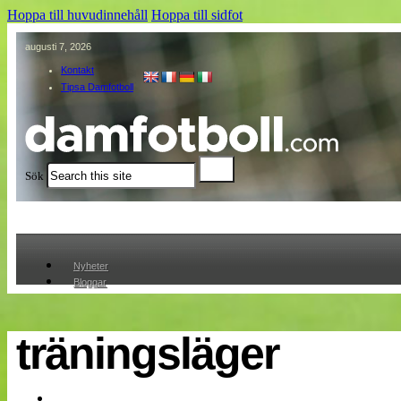
Hoppa till huvudinnehåll
Hoppa till sidfot
augusti 7, 2026
Kontakt
Tipsa Damfotboll
Sök
Nyheter
Bloggar
Lagen
Webb-TV
Cuper
träningsläger
Medlemmar
Medlemsbilder
Till klubbkassan
Om oss