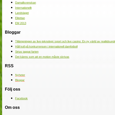
Damallsvenskan
Internationellt
Landslaget
Elitettan
EM 2013
Bloggar
Tillämpningen av live-teknologi i sport och live casino: En ny värld av realtidsund
Håll koll på konkurrensen i internationell damfotboll
Sirius tappat farten
Det känns som att en motion måste skrivas
RSS
Nyheter
Bloggar
Följ oss
Facebook
Om oss