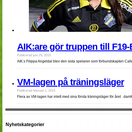
AIK:are gör truppen till F19
Publicerad juni 29, 2015
AIK:s Filippa Angeldal blev den sista spelaren som förbundskapten Calle 
VM-lagen på träningsläger
Publicerad februari 1, 2015
Flera av VM-lagen har inlett med sina första träningsläger för året . da
Nyhetskategorier