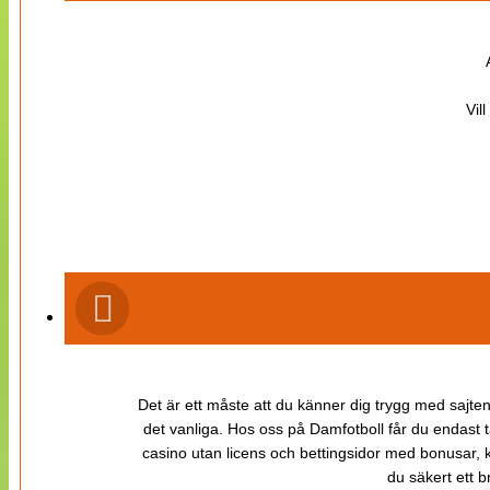
Vil
Det är ett måste att du känner dig trygg med sajten 
det vanliga. Hos oss på Damfotboll får du endast t
casino utan licens och bettingsidor med bonusar, ka
du säkert ett b