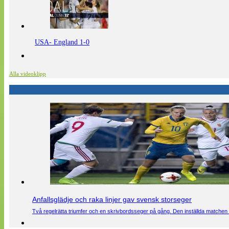
USA- England 1-0
Alla videoklipp
Anfallsglädje och raka linjer gav svensk storseger
Två regelrätta triumfer och en skrivbordsseger på gång. Den inställda matchen 