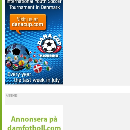
ANNONS