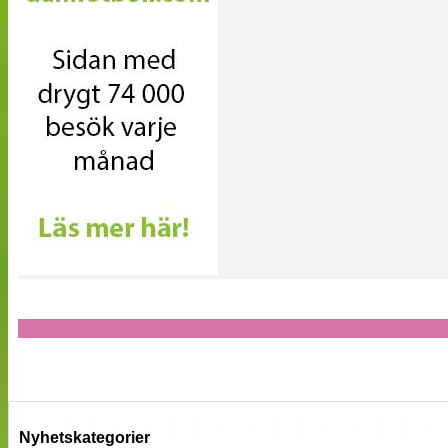
Nyhetskategorier