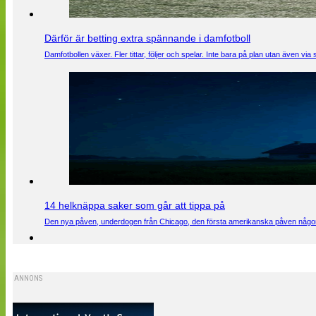
Därför är betting extra spännande i damfotboll
Damfotbollen växer. Fler tittar, följer och spelar. Inte bara på plan utan även 
14 helknäppa saker som går att tippa på
Den nya påven, underdogen från Chicago, den första amerikanska påven någons
ANNONS