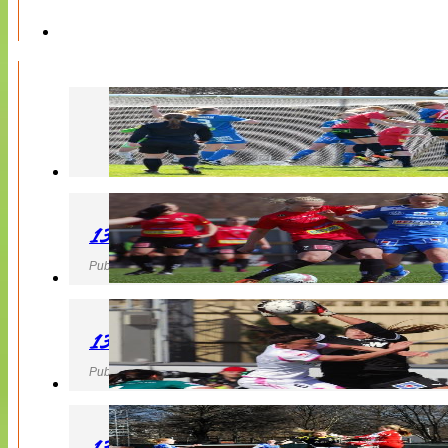
130427 LB 07 – QBIK
Publicerad 27 April 2013, 22:40
130427 IF Limhamn Bunkeflo – QBIK
Publicerad 27 April 2013, 21:10
130427 LdB FC Malmö – Mallbackens IF