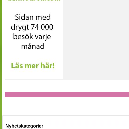
Nyhetskategorier