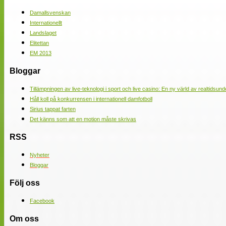
Damallsvenskan
Internationellt
Landslaget
Elitettan
EM 2013
Bloggar
Tillämpningen av live-teknologi i sport och live casino: En ny värld av realtidsund
Håll koll på konkurrensen i internationell damfotboll
Sirius tappat farten
Det känns som att en motion måste skrivas
RSS
Nyheter
Bloggar
Följ oss
Facebook
Om oss