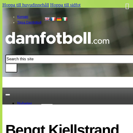
Hoppa till huvudinnehåll
Hoppa till sidfot
Kontakt
Tipsa Damfotboll
Sök
Nyheter
Damallsvenskan
Elitettan
Bengt Kjellstrand
Landslaget
EM 2013