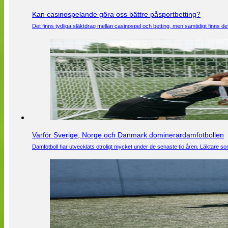
Kan casinospelande göra oss bättre påsportbetting?
Det finns tydliga släktdrag mellan casinospel och betting, men samtidigt finns
Varför Sverige, Norge och Danmark dominerardamfotbollen
Damfotboll har utvecklats otroligt mycket under de senaste tio åren. Läktare som