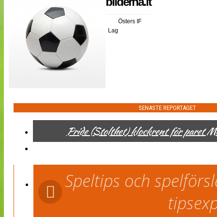
bilderna.it
NÄTverket
Split vision
Östers IF
Lag
Nyheter
Bloggar
Lagen
Webb-TV
Cuper
Medlemmar
Medlemsbilder
Till klubbkassan
SENASTE REPORTAGET
Om oss
NÄTverket
Pride (Stolthet) klockrent för paret 
Split vision
Speltips och spelför
tipsex