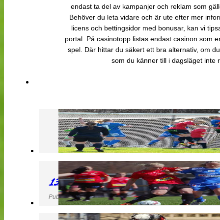
endast ta del av kampanjer och reklam som gäller
Behöver du leta vidare och är ute efter mer inf
licens och bettingsidor med bonusar, kan vi tips
portal. På casinotopp listas endast casinon som er
spel. Där hittar du säkert ett bra alternativ, om d
som du känner till i dagsläget inte rä
130427 LB 07 – QBIK
Publicerad 27 April 2013, 22:40