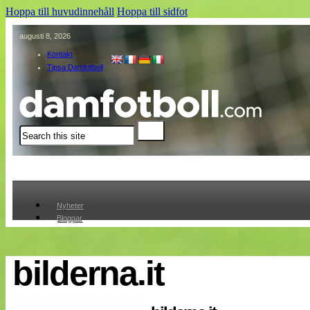
Hoppa till huvudinnehåll
Hoppa till sidfot
augusti 8, 2026
Kontakt
Tipsa Damfotboll
Sök
Nyheter
Bloggar
Lagen
Webb-TV
Cuper
bilderna.it
Medlemmar
Medlemsbilder
Till klubbkassan
Om oss