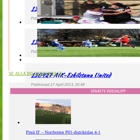
130427 IF Limhamn Bunkeflo – QBIK
Publicerad 27 April 2013, 21:10
130427 LdB FC Malmö – Mallbackens IF
Publicerad 27 April 2013, 20:54
130427 AIK-Eskilstuna United
SE ALLA BILDREPORTAGE
Publicerad 27 April 2013, 20:48
SENASTE VIDEOKLIPP
Piteå IF – Norrbotten P01-distriktslag 4-1