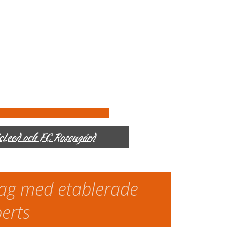
McLeod och FC Rosengård
slag med etablerade
perts