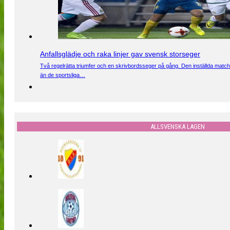
Anfallsglädje och raka linjer gav svensk storseger
Två regelrätta triumfer och en skrivbordsseger på gång. Den inställda match
än de sportsliga…
ALLSVENSKA LAGEN