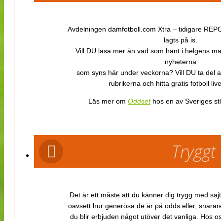
Avdelningen damfotboll.com Xtra – tidigare REPOR
lagts på is.
Vill DU läsa mer än vad som hänt i helgens m
nyheterna
som syns här under veckorna? Vill DU ta del 
rubrikerna och hitta gratis fotboll li
Läs mer om
Oddset
hos en av Sveriges stö
Tryggt
Det är ett måste att du känner dig trygg med sajt
oavsett hur generösa de är på odds eller, snarare b
du blir erbjuden något utöver det vanliga. Hos o