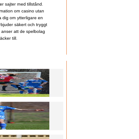
 sajter med tillstånd.
ormation om casino utan
a dig om ytterligare en
bjuder säkert och tryggt
u anser att de spelbolag
cker till.