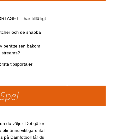
TAGET – har tillfälligt
atcher och de snabba
av berättelsen bakom
ve streams?
rsta tipsportaler
 Spel
en du väljer. Det gäller
lir ännu viktigare ifall
ss på Damfotboll får du