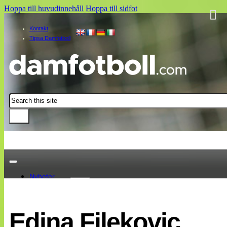
Hoppa till huvudinnehåll
Hoppa till sidfot
Kontakt
Tipsa Damfotboll
Sök
Nyheter
Damallsvenskan
Elitettan
Edina Filekovic
Landslaget
EM 2013