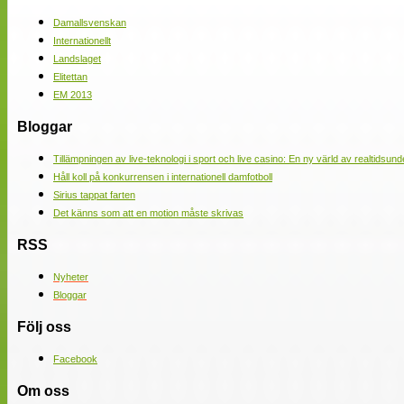
Damallsvenskan
Internationellt
Landslaget
Elitettan
EM 2013
Bloggar
Tillämpningen av live-teknologi i sport och live casino: En ny värld av realtidsund
Håll koll på konkurrensen i internationell damfotboll
Sirius tappat farten
Det känns som att en motion måste skrivas
RSS
Nyheter
Bloggar
Följ oss
Facebook
Om oss