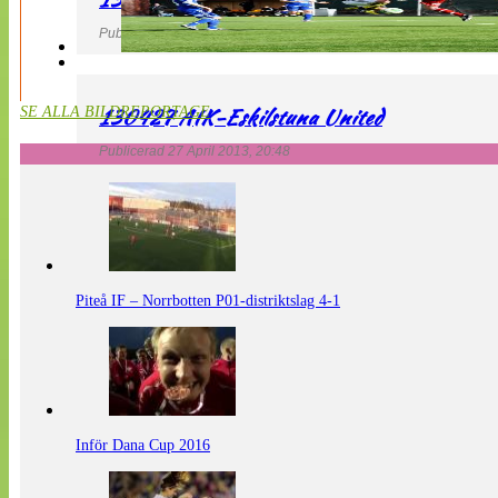
Publicerad 27 April 2013, 20:54
130427 AIK-Eskilstuna United
SE ALLA BILDREPORTAGE
Publicerad 27 April 2013, 20:48
Piteå IF – Norrbotten P01-distriktslag 4-1
Inför Dana Cup 2016