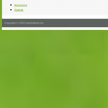
Annonsera
Statistik
Copyright © 2025 Damfotboll.com