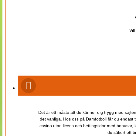
Vil
Det är ett måste att du känner dig trygg med sajten 
det vanliga. Hos oss på Damfotboll får du endast t
casino utan licens och bettingsidor med bonusar, ka
du säkert ett b