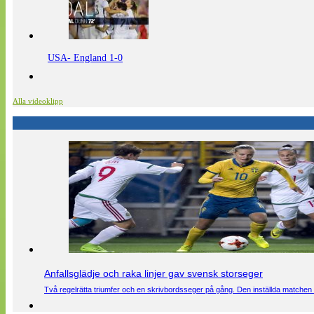
USA- England 1-0
Alla videoklipp
Anfallsglädje och raka linjer gav svensk storseger
Två regelrätta triumfer och en skrivbordsseger på gång. Den inställda matchen 