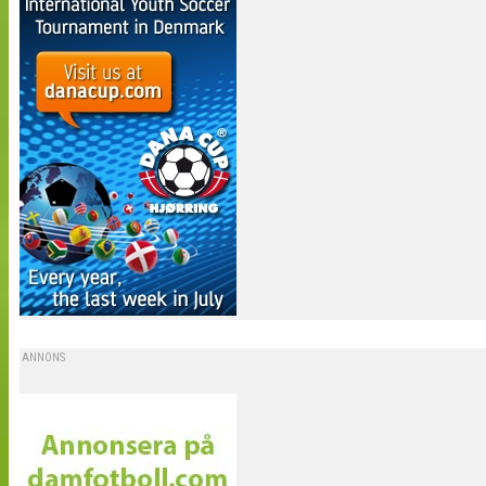
ANNONS