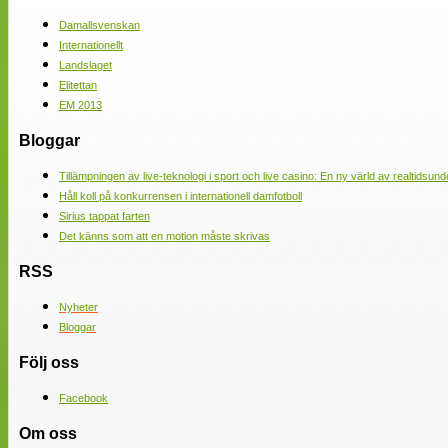
Damallsvenskan
Internationellt
Landslaget
Elitettan
EM 2013
Bloggar
Tillämpningen av live-teknologi i sport och live casino: En ny värld av realtidsund
Håll koll på konkurrensen i internationell damfotboll
Sirius tappat farten
Det känns som att en motion måste skrivas
RSS
Nyheter
Bloggar
Följ oss
Facebook
Om oss