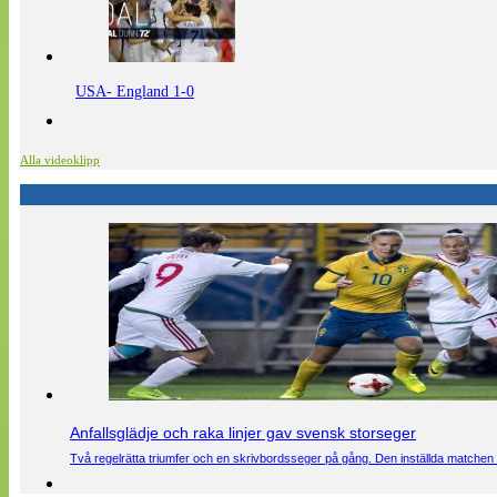
USA- England 1-0
Alla videoklipp
Anfallsglädje och raka linjer gav svensk storseger
Två regelrätta triumfer och en skrivbordsseger på gång. Den inställda matchen 