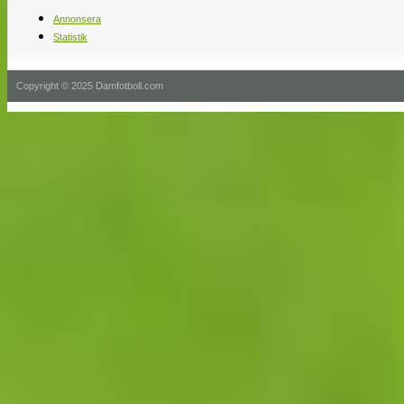
Annonsera
Statistik
Copyright © 2025 Damfotboll.com