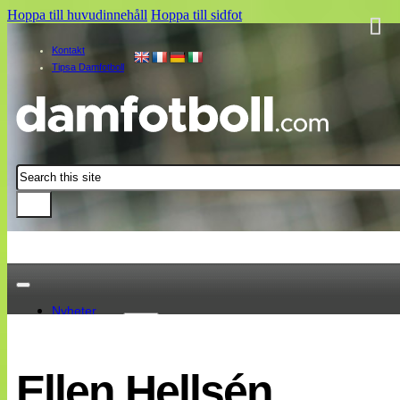
Hoppa till huvudinnehåll
Hoppa till sidfot
Kontakt
Tipsa Damfotboll
Sök
Nyheter
Damallsvenskan
Elitettan
Ellen Hellsén
Landslaget
EM 2013