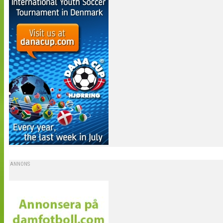
ANNONS