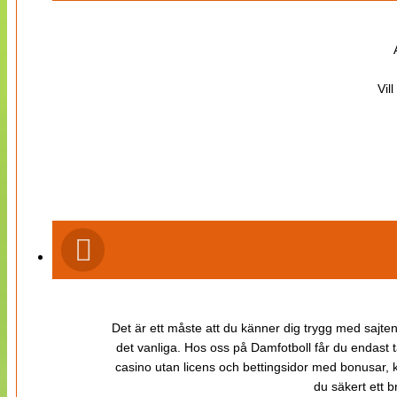
Vil
Det är ett måste att du känner dig trygg med sajten 
det vanliga. Hos oss på Damfotboll får du endast t
casino utan licens och bettingsidor med bonusar, ka
du säkert ett b