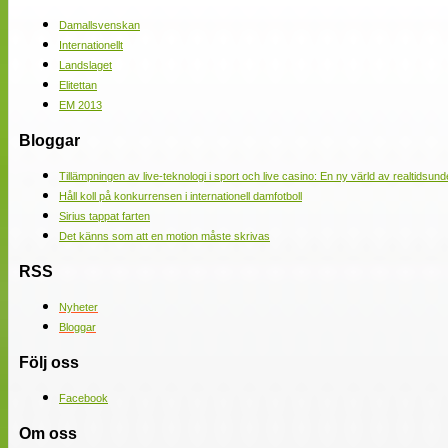
Damallsvenskan
Internationellt
Landslaget
Elitettan
EM 2013
Bloggar
Tillämpningen av live-teknologi i sport och live casino: En ny värld av realtidsund
Håll koll på konkurrensen i internationell damfotboll
Sirius tappat farten
Det känns som att en motion måste skrivas
RSS
Nyheter
Bloggar
Följ oss
Facebook
Om oss