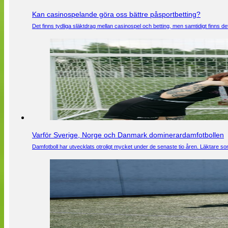
Kan casinospelande göra oss bättre påsportbetting?
Det finns tydliga släktdrag mellan casinospel och betting, men samtidigt finns
Varför Sverige, Norge och Danmark dominerardamfotbollen
Damfotboll har utvecklats otroligt mycket under de senaste tio åren. Läktare som