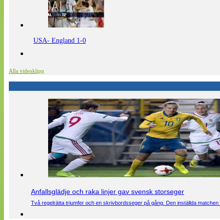
USA- England 1-0
Alla videoklipp
Anfallsglädje och raka linjer gav svensk storseger
Två regelrätta triumfer och en skrivbordsseger på gång. Den inställda matchen 