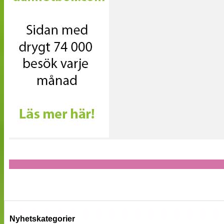
Nyhetskategorier