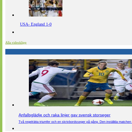
USA- England 1-0
Alla videoklipp
Anfallsglädje och raka linjer gav svensk storseger
Två regelrätta triumfer och en skrivbordsseger på gång. Den inställda matchen 