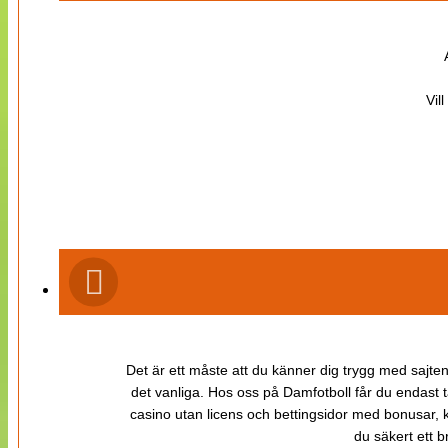
Vil
Det är ett måste att du känner dig trygg med sajten 
det vanliga. Hos oss på Damfotboll får du endast t
casino utan licens och bettingsidor med bonusar, ka
du säkert ett b