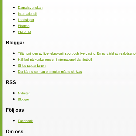
Damallsvenskan
Internationellt
Landslaget
Elitettan
EM 2013
Bloggar
Tillämpningen av live-teknologi i sport och live casino: En ny värld av realtidsund
Håll koll på konkurrensen i internationell damfotboll
Sirius tappat farten
Det känns som att en motion måste skrivas
RSS
Nyheter
Bloggar
Följ oss
Facebook
Om oss