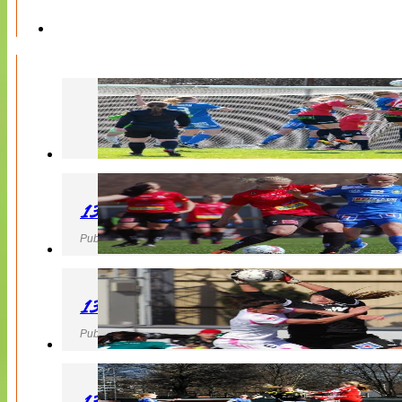
130427 LB 07 – QBIK
Publicerad 27 April 2013, 22:40
130427 IF Limhamn Bunkeflo – QBIK
Publicerad 27 April 2013, 21:10
130427 LdB FC Malmö – Mallbackens IF