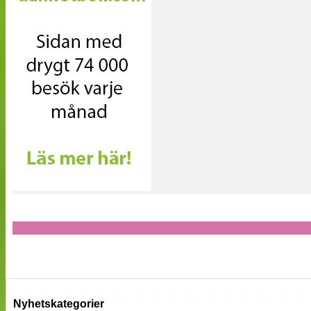
Nyhetskategorier