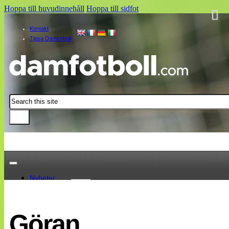
Hoppa till huvudinnehåll
Hoppa till sidfot
Kontakt
Tipsa Damfotboll
Sök
Nyheter
Damallsvenskan
Elitettan
Göran
Landslaget
EM 2013