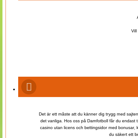
Vil
Det är ett måste att du känner dig trygg med sajten 
det vanliga. Hos oss på Damfotboll får du endast t
casino utan licens och bettingsidor med bonusar, ka
du säkert ett b