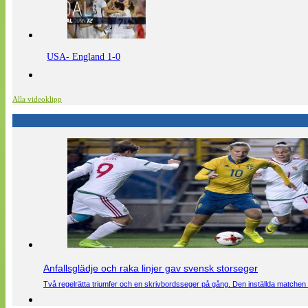
USA- England 1-0
Alla videoklipp
Anfallsglädje och raka linjer gav svensk storseger
Två regelrätta triumfer och en skrivbordsseger på gång. Den inställda matchen 