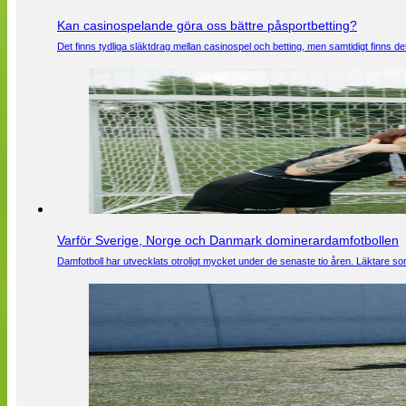
Kan casinospelande göra oss bättre påsportbetting?
Det finns tydliga släktdrag mellan casinospel och betting, men samtidigt finns
Varför Sverige, Norge och Danmark dominerardamfotbollen
Damfotboll har utvecklats otroligt mycket under de senaste tio åren. Läktare som