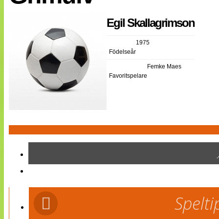
Internationellt
Bildreportage
Egil Skallagrimson
Arkiv
Bloggar
Lagen
1975
Webb-TV
Födelseår
Cuper
Femke Maes
Medlemsbilder
Favoritspelare
Till klubbkassan
NÄTverket
Split vision
Om oss
Annonsera
Statistik
Tipsa Damfotboll
Kontakt
Spelti