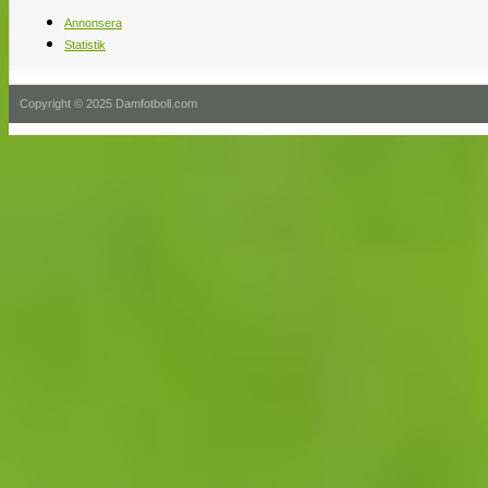
Annonsera
Statistik
Copyright © 2025 Damfotboll.com