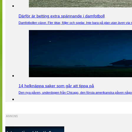
Därför är betting extra spännande i damfotboll
Damfotbollen växer. Fler tittar, följer och spelar. Inte bara på plan utan även 
14 helknäppa saker som går att tippa på
Den nya påven, underdogen från Chicago, den första amerikanska påven någons
ANNONS