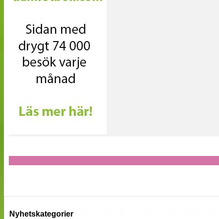
Nyhetskategorier