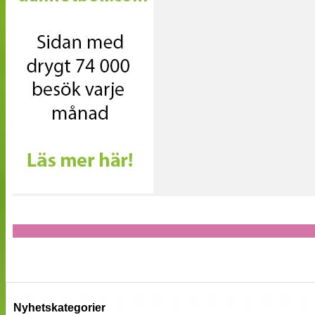
Nyhetskategorier