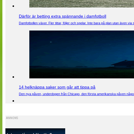
Därför är betting extra spännande i damfotboll
Damfotbollen växer. Fler tittar, följer och spelar. Inte bara på plan utan även 
14 helknäppa saker som går att tippa på
Den nya påven, underdogen från Chicago, den första amerikanska påven någons
ANNONS