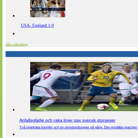
USA- England 1-0
Alla videoklipp
Anfallsglädje och raka linjer gav svensk storseger
Två regelrätta triumfer och en skrivbordsseger på gång. Den inställda matchen 