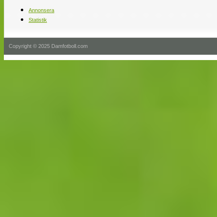
Annonsera
Statistik
Copyright © 2025 Damfotboll.com