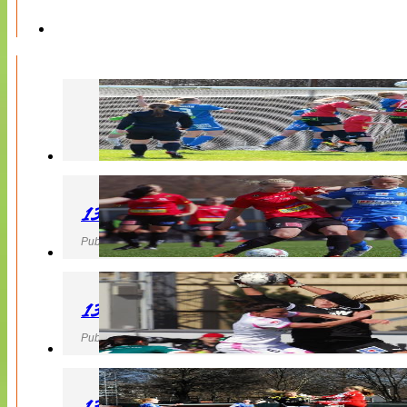
130427 LB 07 – QBIK
Publicerad 27 April 2013, 22:40
130427 IF Limhamn Bunkeflo – QBIK
Publicerad 27 April 2013, 21:10
130427 LdB FC Malmö – Mallbackens IF