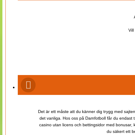
Vil
Det är ett måste att du känner dig trygg med sajten 
det vanliga. Hos oss på Damfotboll får du endast t
casino utan licens och bettingsidor med bonusar, ka
du säkert ett b