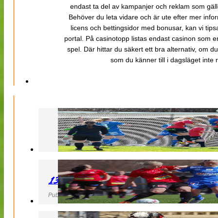
endast ta del av kampanjer och reklam som gäller
Behöver du leta vidare och är ute efter mer inf
licens och bettingsidor med bonusar, kan vi tips
portal. På casinotopp listas endast casinon som er
spel. Där hittar du säkert ett bra alternativ, om d
som du känner till i dagsläget inte rä
130427 LB 07 – QBIK
Publicerad 27 April 2013, 22:40