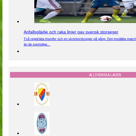
Anfallsglädje och raka linjer gav svensk storseger
Två regelrätta triumfer och en skrivbordsseger på gång. Den inställda match
än de sportsliga…
ALLSVENSKA LAGEN