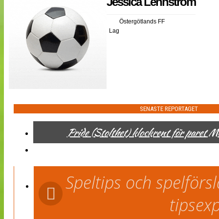
Jessica Lennström
NÄTverket
Split vision
Östergötlands FF
Lag
Nyheter
Bloggar
Lagen
Webb-TV
Cuper
Medlemmar
Medlemsbilder
Till klubbkassan
SENASTE REPORTAGET
Om oss
NÄTverket
Pride (Stolthet) klockrent för paret 
Split vision
Speltips och spelför
tipsex