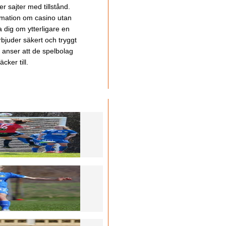
 sajter med tillstånd.
ormation om casino utan
a dig om ytterligare en
bjuder säkert och tryggt
u anser att de spelbolag
cker till.