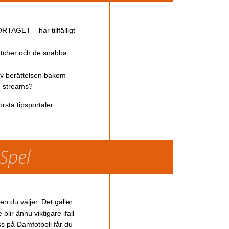
TAGET – har tillfälligt
atcher och de snabba
av berättelsen bakom
ve streams?
rsta tipsportaler
 Spel
en du väljer. Det gäller
lir ännu viktigare ifall
ss på Damfotboll får du