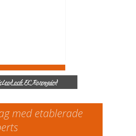
McLeod och FC Rosengård
slag med etablerade
perts