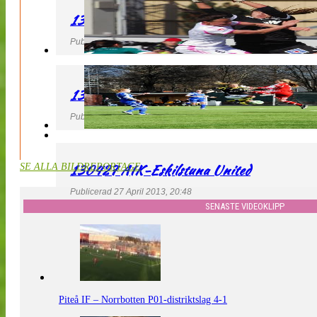
130427 IF Limhamn Bunkeflo – QBIK
Publicerad 27 April 2013, 21:10
130427 LdB FC Malmö – Mallbackens IF
Publicerad 27 April 2013, 20:54
130427 AIK-Eskilstuna United
SE ALLA BILDREPORTAGE
Publicerad 27 April 2013, 20:48
SENASTE VIDEOKLIPP
Piteå IF – Norrbotten P01-distriktslag 4-1