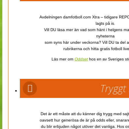
Avdelningen damfotboll.com Xtra – tidigare REPOR
lagts på is.
Vill DU läsa mer än vad som hänt i helgens m
nyheterna
som syns här under veckorna? Vill DU ta del 
rubrikerna och hitta gratis fotboll li
Läs mer om
Oddset
hos en av Sveriges stö
Tryggt
Det är ett måste att du känner dig trygg med sajt
oavsett hur generösa de är på odds eller, snarare b
du blir erbjuden något utöver det vanliga. Hos o