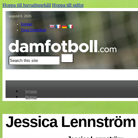
Hoppa till huvudinnehåll
Hoppa till sidfot
augusti 6, 2026
Kontakt
Tipsa Damfotboll
Sök
Nyheter
Bloggar
Lagen
Webb-TV
Cuper
Jessica Lennström
Medlemmar
Medlemsbilder
Till klubbkassan
Om oss