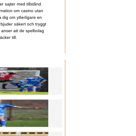
 sajter med tillstånd.
ormation om casino utan
a dig om ytterligare en
bjuder säkert och tryggt
u anser att de spelbolag
cker till.