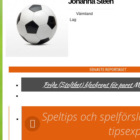
Johanna Steen
NÄTverket
Split vision
Värmland
Lag
Nyheter
Bloggar
Lagen
Webb-TV
Cuper
Medlemmar
Medlemsbilder
Till klubbkassan
SENASTE REPORTAGET
Om oss
NÄTverket
Pride (Stolthet) klockrent för paret 
Split vision
Speltips och spelför
tipsex