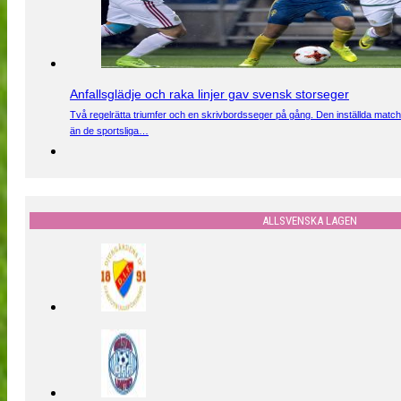
Anfallsglädje och raka linjer gav svensk storseger
Två regelrätta triumfer och en skrivbordsseger på gång. Den inställda match
än de sportsliga…
ALLSVENSKA LAGEN