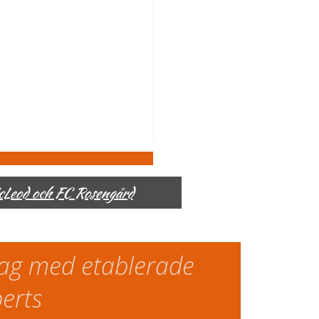
McLeod och FC Rosengård
slag med etablerade
perts