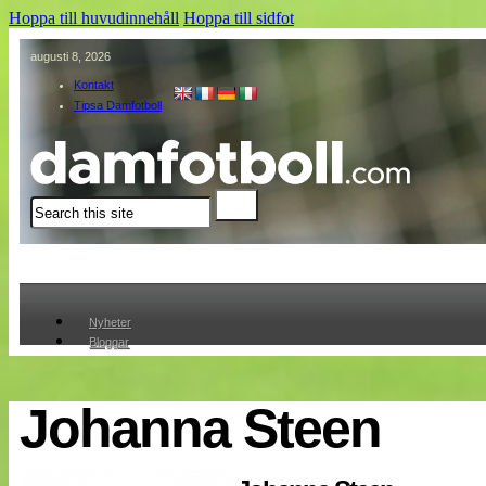
Hoppa till huvudinnehåll
Hoppa till sidfot
augusti 8, 2026
Kontakt
Tipsa Damfotboll
Sök
Nyheter
Bloggar
Lagen
Webb-TV
Cuper
Johanna Steen
Medlemmar
Medlemsbilder
Till klubbkassan
Om oss