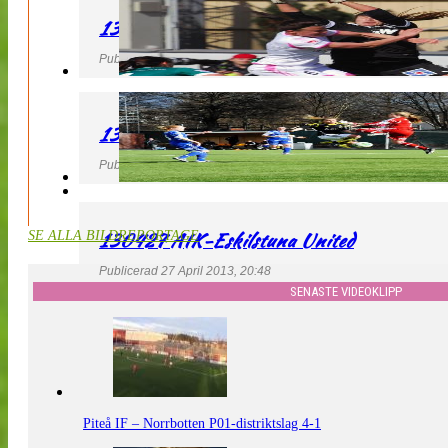
130427 IF Limhamn Bunkeflo – QBIK
Publicerad 27 April 2013, 21:10
130427 LdB FC Malmö – Mallbackens IF
Publicerad 27 April 2013, 20:54
130427 AIK-Eskilstuna United
SE ALLA BILDREPORTAGE
Publicerad 27 April 2013, 20:48
SENASTE VIDEOKLIPP
Piteå IF – Norrbotten P01-distriktslag 4-1