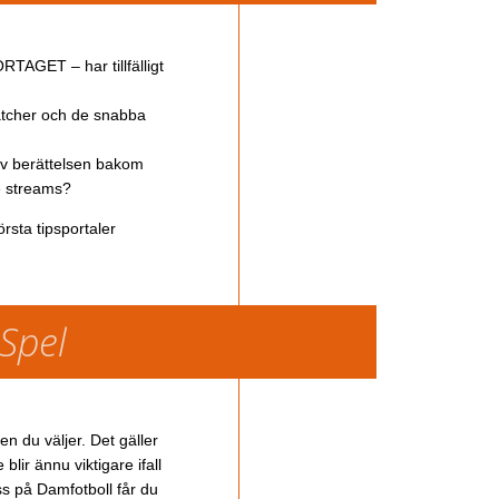
TAGET – har tillfälligt
atcher och de snabba
av berättelsen bakom
ve streams?
rsta tipsportaler
 Spel
en du väljer. Det gäller
lir ännu viktigare ifall
ss på Damfotboll får du