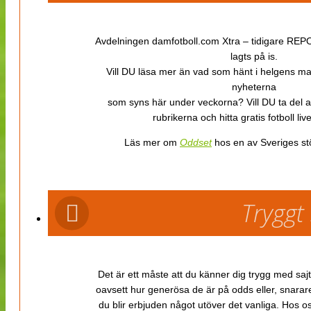
Avdelningen damfotboll.com Xtra – tidigare REPOR
lagts på is.
Vill DU läsa mer än vad som hänt i helgens m
nyheterna
som syns här under veckorna? Vill DU ta del 
rubrikerna och hitta gratis fotboll li
Läs mer om
Oddset
hos en av Sveriges stö
Tryggt
Det är ett måste att du känner dig trygg med sajt
oavsett hur generösa de är på odds eller, snarare b
du blir erbjuden något utöver det vanliga. Hos o