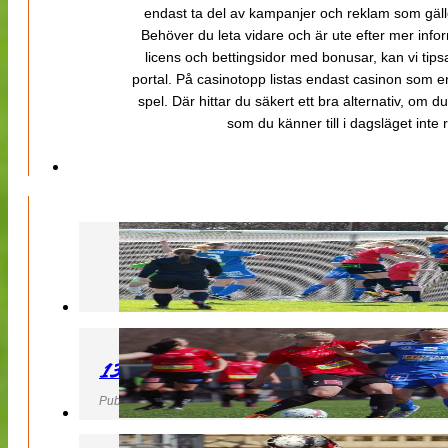
endast ta del av kampanjer och reklam som gäller
Behöver du leta vidare och är ute efter mer inf
licens och bettingsidor med bonusar, kan vi tips
portal. På casinotopp listas endast casinon som er
spel. Där hittar du säkert ett bra alternativ, om d
som du känner till i dagsläget inte rä
130427 LB 07 – QBIK
Publicerad 27 April 2013, 22:40