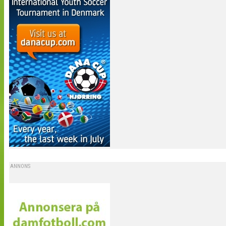
ANNONS