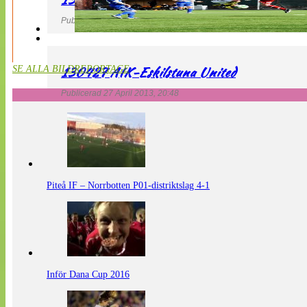
Publicerad 27 April 2013, 20:54
130427 AIK-Eskilstuna United
SE ALLA BILDREPORTAGE
Publicerad 27 April 2013, 20:48
Piteå IF – Norrbotten P01-distriktslag 4-1
Inför Dana Cup 2016