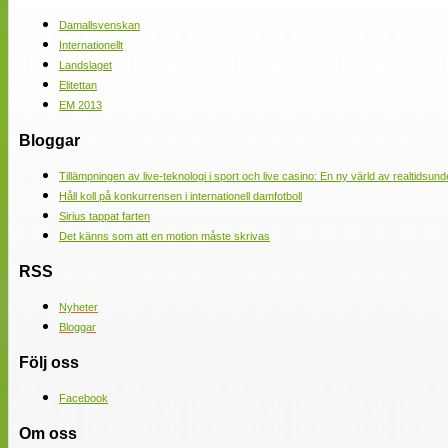
Damallsvenskan
Internationellt
Landslaget
Elitettan
EM 2013
Bloggar
Tillämpningen av live-teknologi i sport och live casino: En ny värld av realtidsund
Håll koll på konkurrensen i internationell damfotboll
Sirius tappat farten
Det känns som att en motion måste skrivas
RSS
Nyheter
Bloggar
Följ oss
Facebook
Om oss