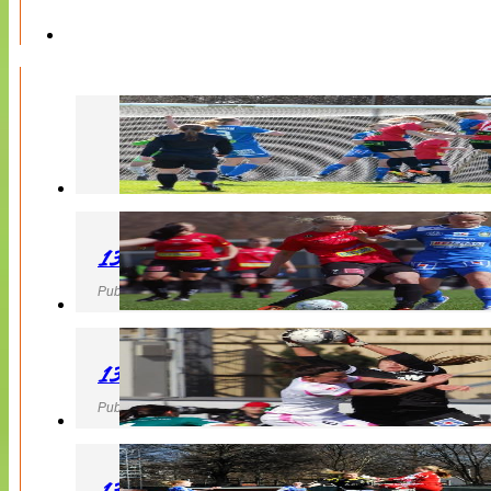
130427 LB 07 – QBIK
Publicerad 27 April 2013, 22:40
130427 IF Limhamn Bunkeflo – QBIK
Publicerad 27 April 2013, 21:10
130427 LdB FC Malmö – Mallbackens IF