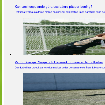
Kan casinospelande göra oss bättre påsportbetting?
Det finns tydliga släktdrag mellan casinospel och betting, men samtidigt finns
Varför Sverige, Norge och Danmark dominerardamfotbollen
Damfotboll har utvecklats otroligt mycket under de senaste tio åren. Läktare som