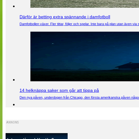
Därför är betting extra spännande i damfotboll
Damfotbollen växer. Fler tittar, följer och spelar. Inte bara på plan utan även 
14 helknäppa saker som går att tippa på
Den nya påven, underdogen från Chicago, den första amerikanska påven någons
ANNONS