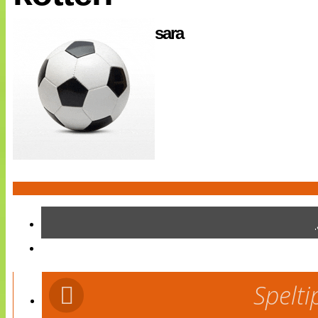
Internationellt
Bildreportage
sara
Arkiv
Bloggar
Lagen
Webb-TV
Cuper
Medlemsbilder
Till klubbkassan
NÄTverket
Split vision
Om oss
Annonsera
Statistik
Tipsa Damfotboll
Kontakt
Spelti