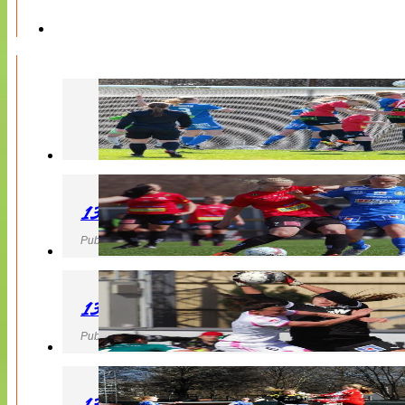
130427 LB 07 – QBIK
Publicerad 27 April 2013, 22:40
130427 IF Limhamn Bunkeflo – QBIK
Publicerad 27 April 2013, 21:10
130427 LdB FC Malmö – Mallbackens IF