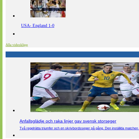
USA- England 1-0
Alla videoklipp
Anfallsglädje och raka linjer gav svensk storseger
Två regelrätta triumfer och en skrivbordsseger på gång. Den inställda matchen 