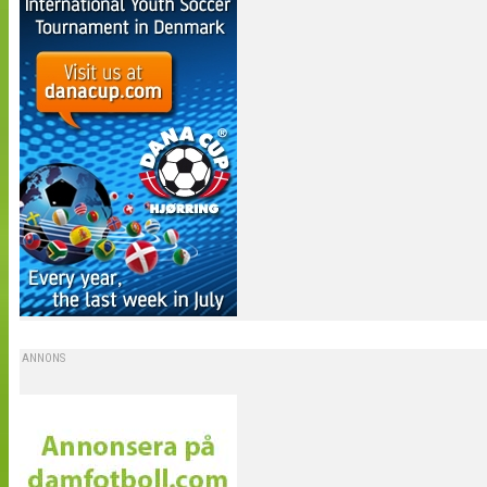
ANNONS