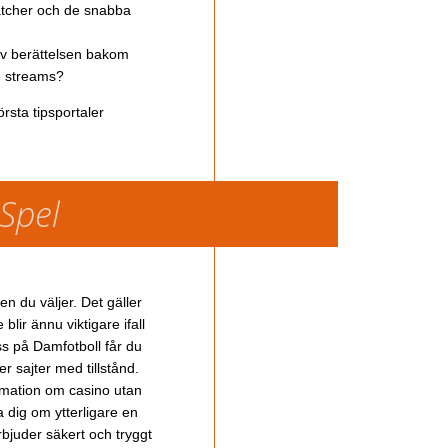
atcher och de snabba
av berättelsen bakom
ve streams?
rsta tipsportaler
 Spel
en du väljer. Det gäller
lir ännu viktigare ifall
ss på Damfotboll får du
 sajter med tillstånd.
ormation om casino utan
a dig om ytterligare en
bjuder säkert och tryggt