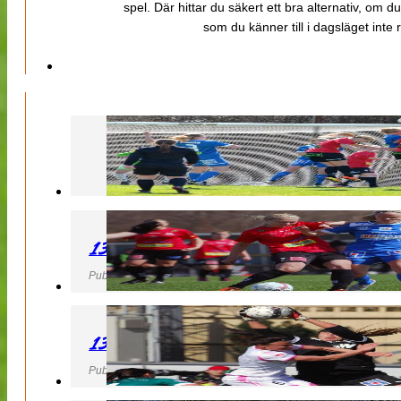
spel. Där hittar du säkert ett bra alternativ, om d
som du känner till i dagsläget inte rä
130427 LB 07 – QBIK
Publicerad 27 April 2013, 22:40
130427 IF Limhamn Bunkeflo – QBIK
Publicerad 27 April 2013, 21:10