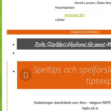
Henrik Larsson, Zlatan Ibr
Favoritspelare
Nyköpings BIS
Länkar
SENASTE REPORTAGET
Pride (Stolthet) klockrent för paret 
Speltips och spelför
tipsex
Avdelningen damfotboll.com Xtra – tidigare REPOR
lagts på is.