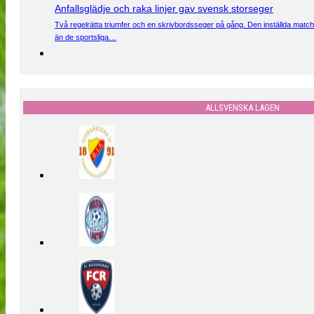
Anfallsglädje och raka linjer gav svensk storseger
Två regelrätta triumfer och en skrivbordsseger på gång. Den inställda match
än de sportsliga…
ALLSVENSKA LAGEN