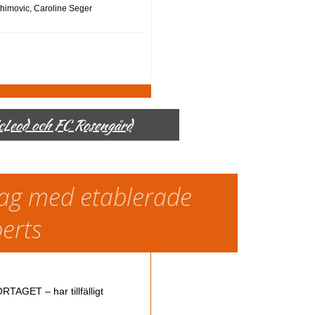
ahimovic, Caroline Seger
McLeod och FC Rosengård
slag med etablerade
perts
TAGET – har tillfälligt