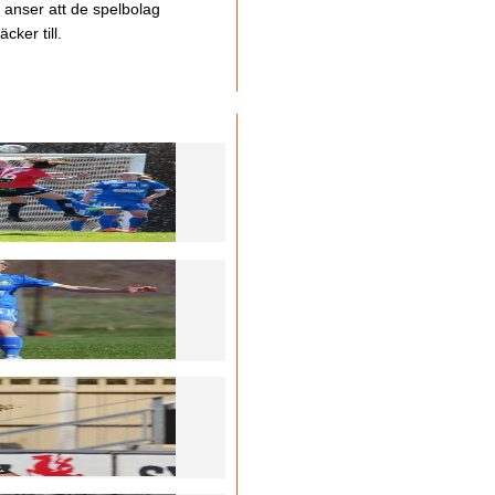
u anser att de spelbolag
cker till.