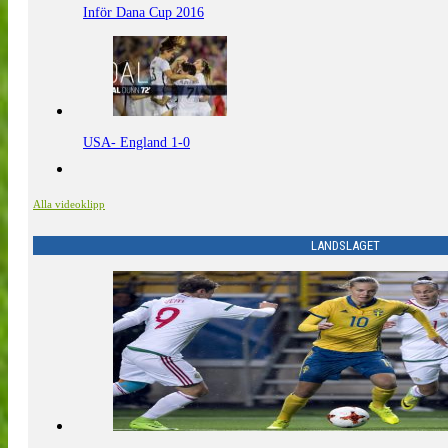
Inför Dana Cup 2016
USA- England 1-0
Alla videoklipp
LANDSLAGET