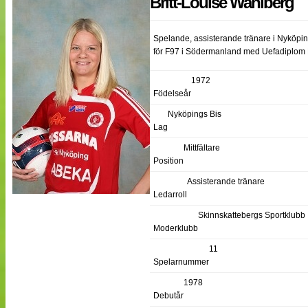
Britt-Louise Wahlberg
NÄTverket
Split vision
Spelande, assisterande tränare i Nyköpin
för F97 i Södermanland med Uefadiplom 
Nyheter
Bloggar
1972
Lagen
Födelseår
Webb-TV
Nyköpings Bis
Cuper
Medlemmar
Lag
Medlemsbilder
Mittfältare
Till klubbkassan
Position
Om oss
NÄTverket
Assisterande tränare
Split vision
Ledarroll
Skinnskattebergs Sportklubb
Moderklubb
11
Spelarnummer
1978
Debutår