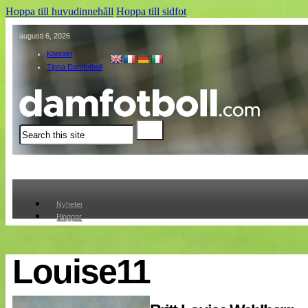
Hoppa till huvudinnehåll
Hoppa till sidfot
augusti 6, 2026
Kontakt
Tipsa Damfotboll
Sök
Nyheter
Bloggar
Lagen
Webb-TV
Cuper
Louise11
Medlemmar
Medlemsbilder
Till klubbkassan
Om oss