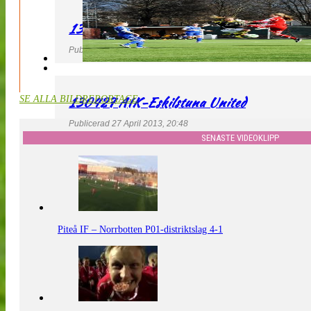
130427 LdB FC Malmö – Mallbackens IF
Publicerad 27 April 2013, 20:54
130427 AIK-Eskilstuna United
SE ALLA BILDREPORTAGE
Publicerad 27 April 2013, 20:48
SENASTE VIDEOKLIPP
Piteå IF – Norrbotten P01-distriktslag 4-1