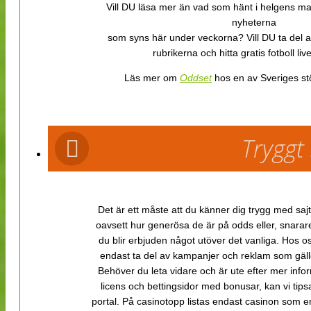
Vill DU läsa mer än vad som hänt i helgens m
nyheterna
som syns här under veckorna? Vill DU ta del 
rubrikerna och hitta gratis fotboll li
Läs mer om
Oddset
hos en av Sveriges stö
Tryggt
Det är ett måste att du känner dig trygg med sajt
oavsett hur generösa de är på odds eller, snarare b
du blir erbjuden något utöver det vanliga. Hos o
endast ta del av kampanjer och reklam som gäller
Behöver du leta vidare och är ute efter mer inf
licens och bettingsidor med bonusar, kan vi tips
portal. På casinotopp listas endast casinon som er