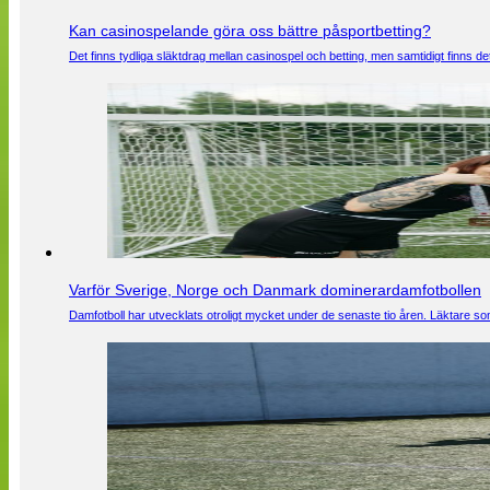
Kan casinospelande göra oss bättre påsportbetting?
Det finns tydliga släktdrag mellan casinospel och betting, men samtidigt finns
Varför Sverige, Norge och Danmark dominerardamfotbollen
Damfotboll har utvecklats otroligt mycket under de senaste tio åren. Läktare som