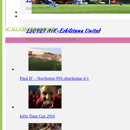
Publicerad 27 April 2013, 20:54
130427 AIK-Eskilstuna United
SE ALLA BILDREPORTAGE
Publicerad 27 April 2013, 20:48
Piteå IF – Norrbotten P01-distriktslag 4-1
Inför Dana Cup 2016