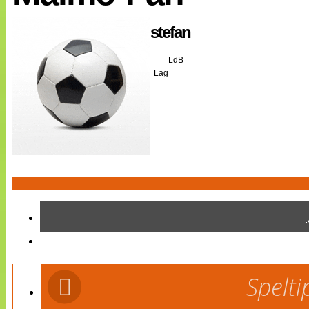
Internationellt
Bildreportage
stefan
Arkiv
Bloggar
Lagen
LdB
Webb-TV
Lag
Cuper
Medlemsbilder
Till klubbkassan
NÄTverket
Split vision
Om oss
Annonsera
Statistik
Tipsa Damfotboll
Kontakt
Spelti