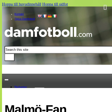
Hoppa till huvudinnehåll
Hoppa till sidfot
Kontakt
Tipsa Damfotboll
Sök
Nyheter
Damallsvenskan
Elitettan
Malmö-Fan
Landslaget
EM 2013