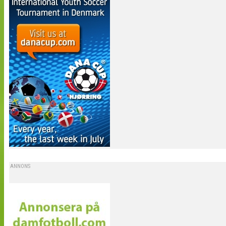
ANNONS