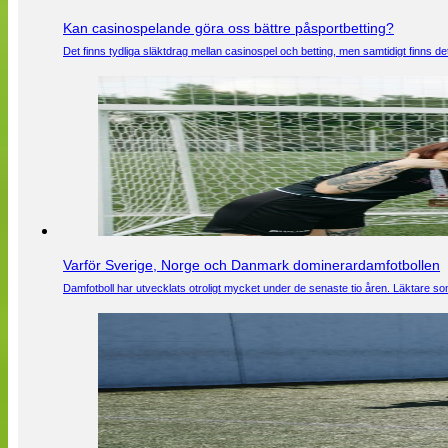
Kan casinospelande göra oss bättre påsportbetting?
Det finns tydliga släktdrag mellan casinospel och betting, men samtidigt finns
Varför Sverige, Norge och Danmark dominerardamfotbollen
Damfotboll har utvecklats otroligt mycket under de senaste tio åren. Läktare som