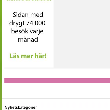
Nyhetskategorier