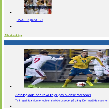
USA- England 1-0
Alla videoklipp
Anfallsglädje och raka linjer gav svensk storseger
Två regelrätta triumfer och en skrivbordsseger på gång. Den inställda matchen 