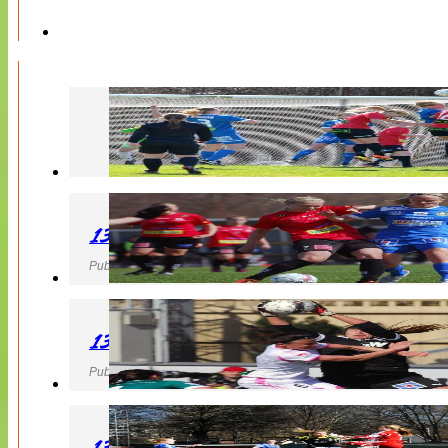
130427 LB 07 – QBIK
Publicerad 27 April 2013, 22:40
130427 IF Limhamn Bunkeflo – QBIK
Publicerad 27 April 2013, 21:10
130427 LdB FC Malmö – Mallbackens IF