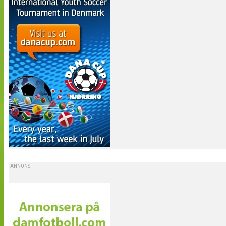
ANNONS