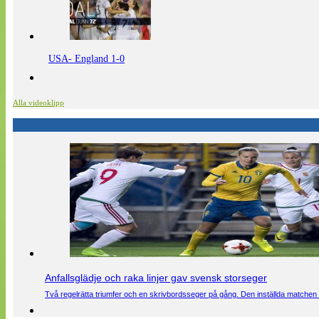
USA- England 1-0
Alla videoklipp
Anfallsglädje och raka linjer gav svensk storseger
Två regelrätta triumfer och en skrivbordsseger på gång. Den inställda matchen 