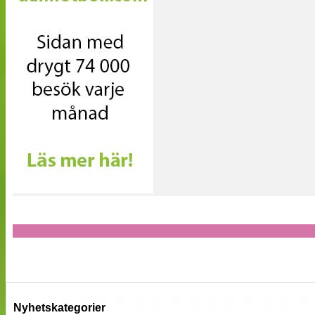
Nyhetskategorier