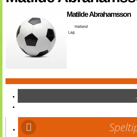
Internationellt
Bildreportage
Matilde Abrahamsson
Arkiv
Bloggar
Lagen
Halland
Webb-TV
Lag
Cuper
Medlemsbilder
Till klubbkassan
NÄTverket
Split vision
Om oss
Annonsera
Statistik
Tipsa Damfotboll
Kontakt
Spelti