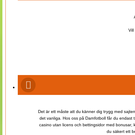
Vil
Det är ett måste att du känner dig trygg med sajten 
det vanliga. Hos oss på Damfotboll får du endast t
casino utan licens och bettingsidor med bonusar, ka
du säkert ett b