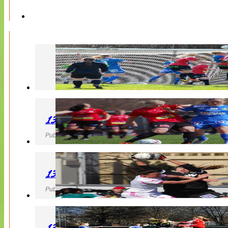
130427 LB 07 – QBIK
Publicerad 27 April 2013, 22:40
130427 IF Limhamn Bunkeflo – QBIK
Publicerad 27 April 2013, 21:10
130427 LdB FC Malmö – Mallbackens IF