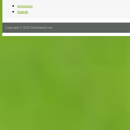
Annonsera
Statistik
Copyright © 2025 Damfotboll.com