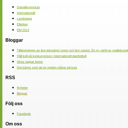
Damallsvenskan
Internationellt
Landslaget
Elitettan
EM 2013
Bloggar
Tillämpningen av live-teknologi i sport och live casino: En ny värld av realtidsund
Håll koll på konkurrensen i internationell damfotboll
Sirius tappat farten
Det känns som att en motion måste skrivas
RSS
Nyheter
Bloggar
Följ oss
Facebook
Om oss