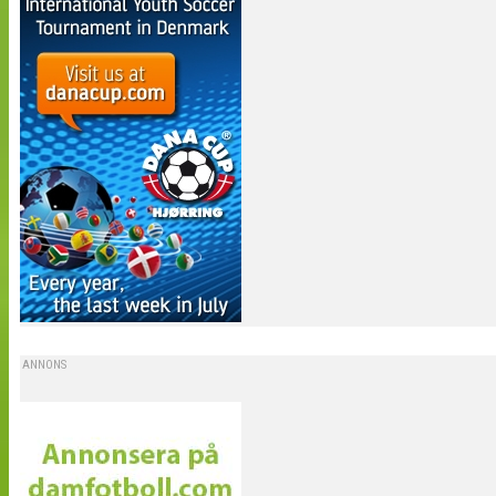
ANNONS