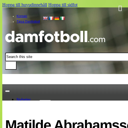
Hoppa till huvudinnehåll
Hoppa till sidfot
Kontakt
Tipsa Damfotboll
Sök
Nyheter
Damallsvenskan
Elitettan
Matilde Abrahams
Landslaget
EM 2013