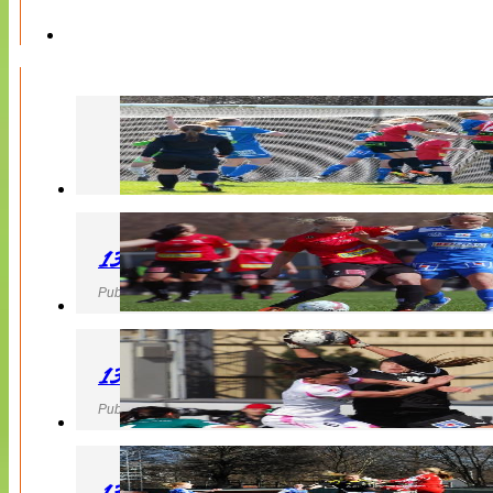
130427 LB 07 – QBIK
Publicerad 27 April 2013, 22:40
130427 IF Limhamn Bunkeflo – QBIK
Publicerad 27 April 2013, 21:10
130427 LdB FC Malmö – Mallbackens IF