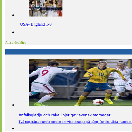
USA- England 1-0
Alla videoklipp
Anfallsglädje och raka linjer gav svensk storseger
Två regelrätta triumfer och en skrivbordsseger på gång. Den inställda matchen 