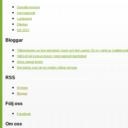
Damallsvenskan
Internationellt
Landslaget
Elitettan
EM 2013
Bloggar
Tillämpningen av live-teknologi i sport och live casino: En ny värld av realtidsund
Håll koll på konkurrensen i internationell damfotboll
Sirius tappat farten
Det känns som att en motion måste skrivas
RSS
Nyheter
Bloggar
Följ oss
Facebook
Om oss