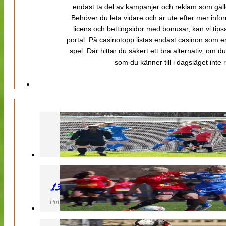
endast ta del av kampanjer och reklam som gäller
Behöver du leta vidare och är ute efter mer inf
licens och bettingsidor med bonusar, kan vi tips
portal. På casinotopp listas endast casinon som er
spel. Där hittar du säkert ett bra alternativ, om d
som du känner till i dagsläget inte rä
130427 LB 07 – QBIK
Publicerad 27 April 2013, 22:40