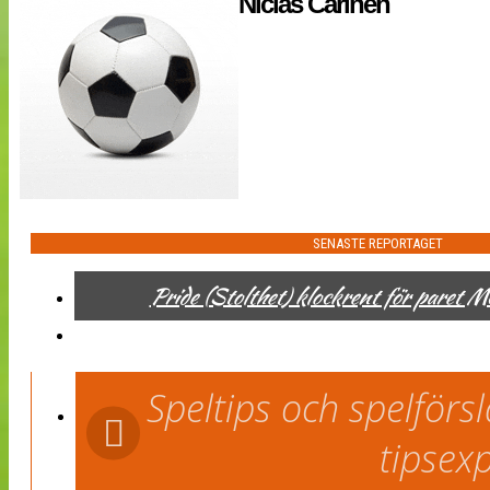
Niclas Carlnen
NÄTverket
Split vision
Nyheter
Bloggar
Lagen
Webb-TV
Cuper
Medlemmar
Medlemsbilder
Till klubbkassan
SENASTE REPORTAGET
Om oss
NÄTverket
Pride (Stolthet) klockrent för paret 
Split vision
Speltips och spelför
tipsex