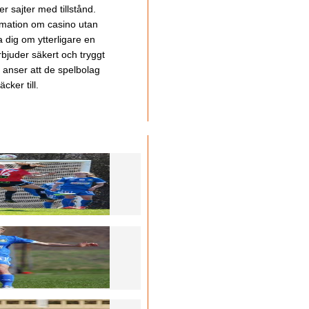
 sajter med tillstånd.
ormation om casino utan
a dig om ytterligare en
bjuder säkert och tryggt
u anser att de spelbolag
cker till.