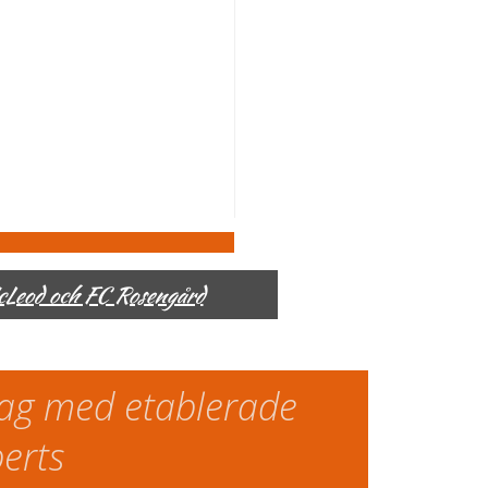
McLeod och FC Rosengård
slag med etablerade
perts