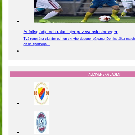
Anfallsglädje och raka linjer gav svensk storseger
Två regelrätta triumfer och en skrivbordsseger på gång. Den inställda match
än de sportsliga…
ALLSVENSKA LAGEN