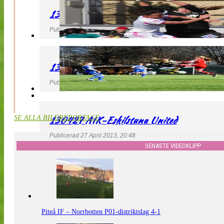
130427 IF Limhamn Bunkeflo – QBIK
Publicerad 27 April 2013, 21:10
130427 LdB FC Malmö – Mallbackens IF
Publicerad 27 April 2013, 20:54
130427 AIK-Eskilstuna United
SE ALLA BILDREPORTAGE
Publicerad 27 April 2013, 20:48
SENASTE VIDEOKLIPP
Piteå IF – Norrbotten P01-distriktslag 4-1