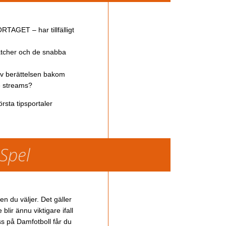
TAGET – har tillfälligt
atcher och de snabba
av berättelsen bakom
ve streams?
rsta tipsportaler
 Spel
en du väljer. Det gäller
lir ännu viktigare ifall
ss på Damfotboll får du