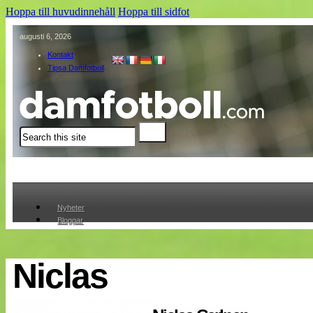
Hoppa till huvudinnehåll
Hoppa till sidfot
augusti 6, 2026
Kontakt
Tipsa Damfotboll
Sök
Nyheter
Bloggar
Lagen
Webb-TV
Cuper
Niclas
Medlemmar
Medlemsbilder
Till klubbkassan
Om oss