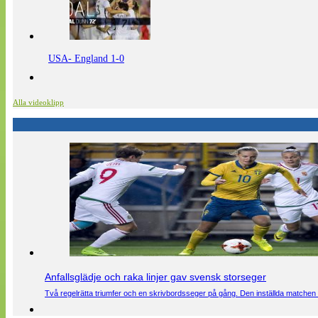
USA- England 1-0
Alla videoklipp
Anfallsglädje och raka linjer gav svensk storseger
Två regelrätta triumfer och en skrivbordsseger på gång. Den inställda matchen 