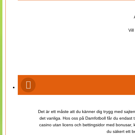
Vil
Det är ett måste att du känner dig trygg med sajten 
det vanliga. Hos oss på Damfotboll får du endast t
casino utan licens och bettingsidor med bonusar, ka
du säkert ett b