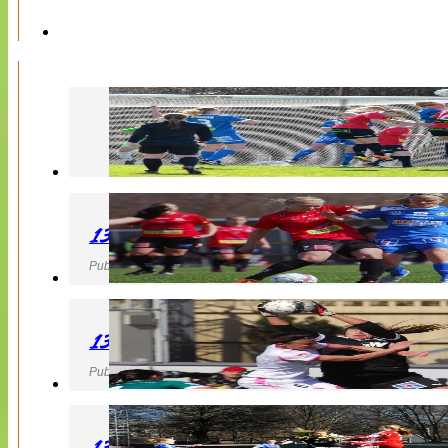
130427 LB 07 – QBIK
Publicerad 27 April 2013, 22:40
130427 IF Limhamn Bunkeflo – QBIK
Publicerad 27 April 2013, 21:10
130427 LdB FC Malmö – Mallbackens IF