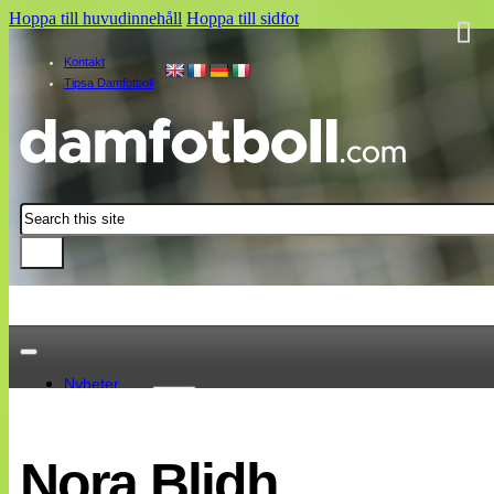
Hoppa till huvudinnehåll
Hoppa till sidfot
Kontakt
Tipsa Damfotboll
Sök
Nyheter
Damallsvenskan
Elitettan
Nora Blidh
Landslaget
EM 2013