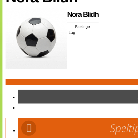
Internationellt
Bildreportage
Nora Blidh
Arkiv
Bloggar
Lagen
Blekinge
Webb-TV
Lag
Cuper
Medlemsbilder
Till klubbkassan
NÄTverket
Split vision
Om oss
Annonsera
Statistik
Tipsa Damfotboll
Kontakt
Spelti