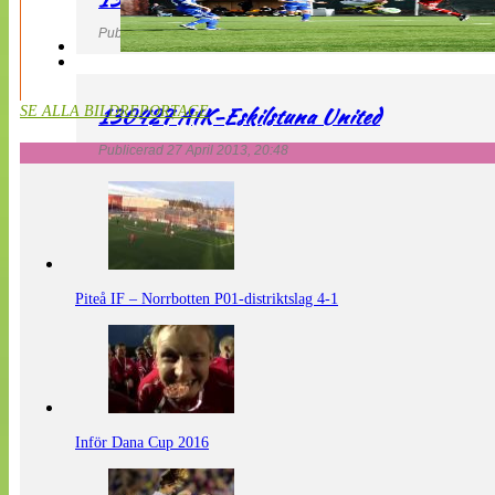
Publicerad 27 April 2013, 20:54
130427 AIK-Eskilstuna United
SE ALLA BILDREPORTAGE
Publicerad 27 April 2013, 20:48
Piteå IF – Norrbotten P01-distriktslag 4-1
Inför Dana Cup 2016