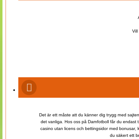
Vil
Det är ett måste att du känner dig trygg med sajten 
det vanliga. Hos oss på Damfotboll får du endast t
casino utan licens och bettingsidor med bonusar, ka
du säkert ett b