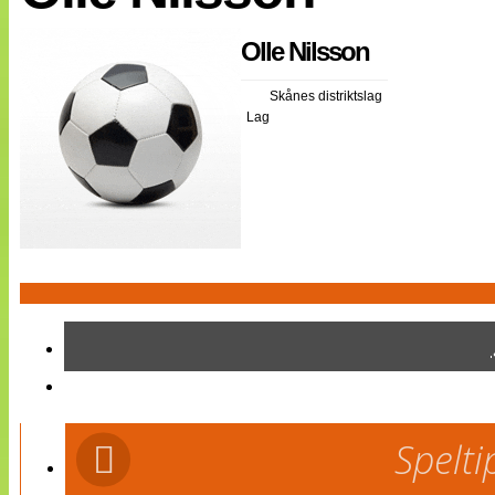
Internationellt
Bildreportage
Olle Nilsson
Arkiv
Bloggar
Lagen
Skånes distriktslag
Webb-TV
Lag
Cuper
Medlemsbilder
Till klubbkassan
NÄTverket
Split vision
Om oss
Annonsera
Statistik
Tipsa Damfotboll
Kontakt
Spelti