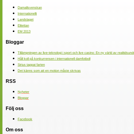
Damallsvenskan
Internationellt
Landslaget
Elitettan
EM 2013
Bloggar
Tillämpningen av live-teknologi i sport och live casino: En ny värld av realtidsund
Håll koll på konkurrensen i internationell damfotboll
Sirius tappat farten
Det känns som att en motion måste skrivas
RSS
Nyheter
Bloggar
Följ oss
Facebook
Om oss