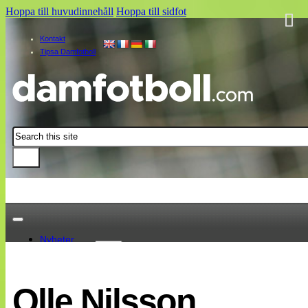
Hoppa till huvudinnehåll
Hoppa till sidfot
Kontakt
Tipsa Damfotboll
Sök
Nyheter
Damallsvenskan
Elitettan
Olle Nilsson
Landslaget
EM 2013