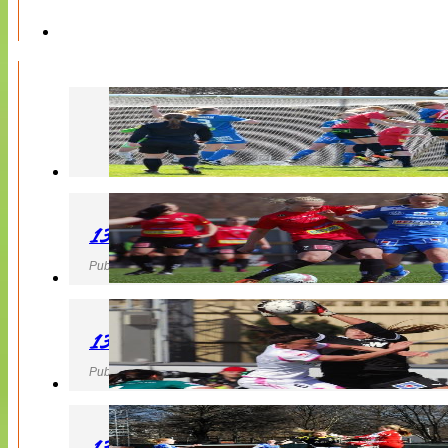
130427 LB 07 – QBIK
Publicerad 27 April 2013, 22:40
130427 IF Limhamn Bunkeflo – QBIK
Publicerad 27 April 2013, 21:10
130427 LdB FC Malmö – Mallbackens IF