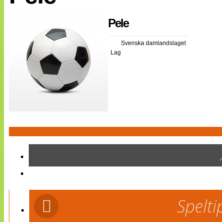
Internationellt
Bildreportage
Pele
Arkiv
Bloggar
Lagen
Svenska damlandslaget
Webb-TV
Lag
Cuper
Medlemsbilder
Till klubbkassan
NÄTverket
Split vision
Om oss
Annonsera
Statistik
Tipsa Damfotboll
Kontakt
Spelti