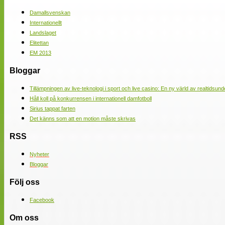
Damallsvenskan
Internationellt
Landslaget
Elitettan
EM 2013
Bloggar
Tillämpningen av live-teknologi i sport och live casino: En ny värld av realtidsund
Håll koll på konkurrensen i internationell damfotboll
Sirius tappat farten
Det känns som att en motion måste skrivas
RSS
Nyheter
Bloggar
Följ oss
Facebook
Om oss