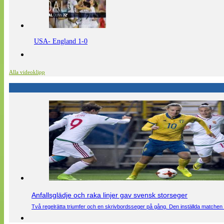
USA- England 1-0
Alla videoklipp
Anfallsglädje och raka linjer gav svensk storseger
Två regelrätta triumfer och en skrivbordsseger på gång. Den inställda matchen 