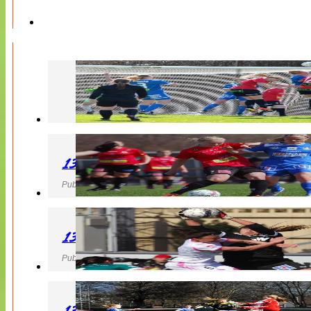
130427 LB 07 – QBIK
Publicerad 27 April 2013, 22:40
130427 IF Limhamn Bunkeflo – QBIK
Publicerad 27 April 2013, 21:10
130427 LdB FC Malmö – Mallbackens IF