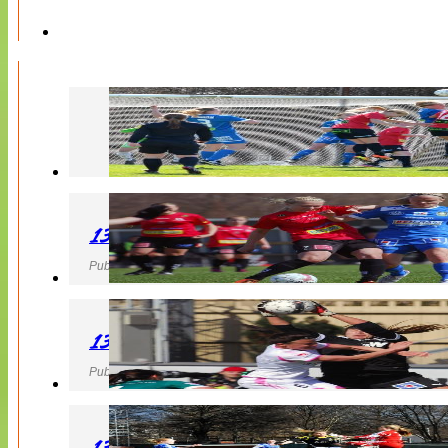
130427 LB 07 – QBIK
Publicerad 27 April 2013, 22:40
130427 IF Limhamn Bunkeflo – QBIK
Publicerad 27 April 2013, 21:10
130427 LdB FC Malmö – Mallbackens IF