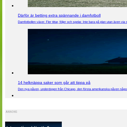
Därför är betting extra spännande i damfotboll
Damfotbollen växer. Fler tittar, följer och spelar. Inte bara på plan utan även 
14 helknäppa saker som går att tippa på
Den nya påven, underdogen från Chicago, den första amerikanska påven någons
ANNONS