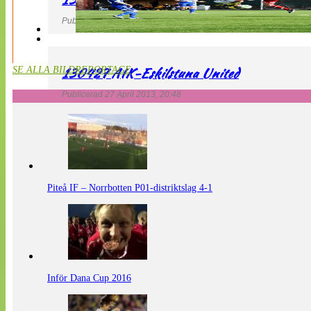
Publicerad 27 April 2013, 20:54
130427 AIK-Eskilstuna United
SE ALLA BILDREPORTAGE
Publicerad 27 April 2013, 20:48
Piteå IF – Norrbotten P01-distriktslag 4-1
Inför Dana Cup 2016