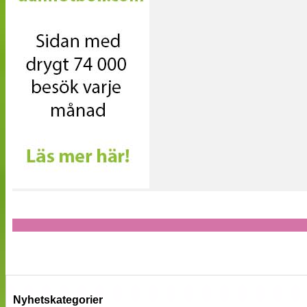
Nyhetskategorier