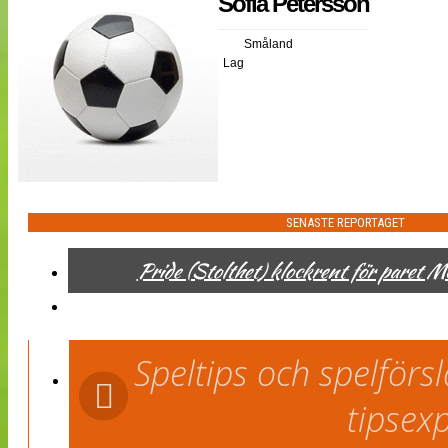
Sofia Petersson
NÄTverket
Split vision
Småland
Lag
Nyheter
Bloggar
Lagen
Webb-TV
Cuper
Medlemmar
Medlemsbilder
Till klubbkassan
SENASTE REPORTAGET
Om oss
NÄTverket
Pride (Stolthet) klockrent för paret 
Split vision
Speltips och spelför
tipsex