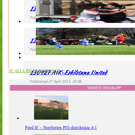
130427 IF Limhamn Bunkeflo – QBIK
Publicerad 27 April 2013, 21:10
130427 LdB FC Malmö – Mallbackens IF
Publicerad 27 April 2013, 20:54
130427 AIK-Eskilstuna United
SE ALLA BILDREPORTAGE
Publicerad 27 April 2013, 20:48
SENASTE VIDEOKLIPP
Piteå IF – Norrbotten P01-distriktslag 4-1