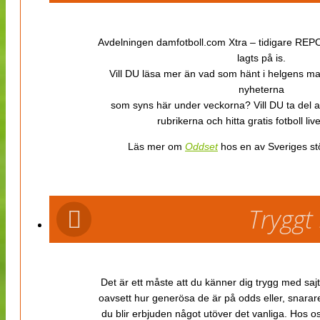
Avdelningen damfotboll.com Xtra – tidigare REPOR
lagts på is.
Vill DU läsa mer än vad som hänt i helgens m
nyheterna
som syns här under veckorna? Vill DU ta del 
rubrikerna och hitta gratis fotboll li
Läs mer om
Oddset
hos en av Sveriges stö
Tryggt
Det är ett måste att du känner dig trygg med sajt
oavsett hur generösa de är på odds eller, snarare b
du blir erbjuden något utöver det vanliga. Hos o