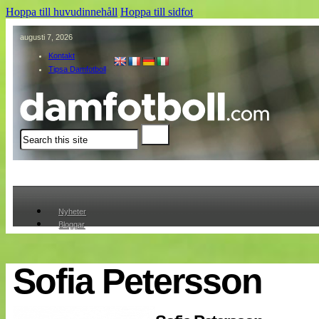
Hoppa till huvudinnehåll
Hoppa till sidfot
augusti 7, 2026
Kontakt
Tipsa Damfotboll
Sök
Nyheter
Bloggar
Lagen
Webb-TV
Cuper
Sofia Petersson
Medlemmar
Medlemsbilder
Till klubbkassan
Om oss