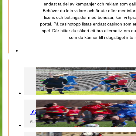
endast ta del av kampanjer och reklam som gäller
Behöver du leta vidare och är ute efter mer inf
licens och bettingsidor med bonusar, kan vi tips
portal. På casinotopp listas endast casinon som er
spel. Där hittar du säkert ett bra alternativ, om d
som du känner till i dagsläget inte rä
130427 LB 07 – QBIK
Publicerad 27 April 2013, 22:40