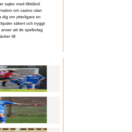
 sajter med tillstånd.
ormation om casino utan
a dig om ytterligare en
bjuder säkert och tryggt
u anser att de spelbolag
cker till.