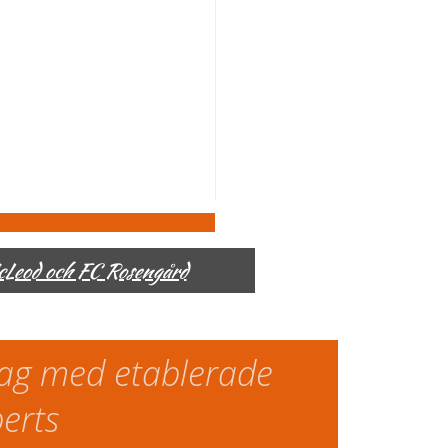
McLeod och FC Rosengård
slag med etablerade
perts