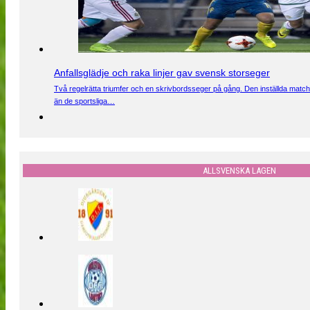
Anfallsglädje och raka linjer gav svensk storseger
Två regelrätta triumfer och en skrivbordsseger på gång. Den inställda match
än de sportsliga…
ALLSVENSKA LAGEN