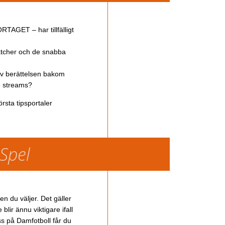
TAGET – har tillfälligt
atcher och de snabba
av berättelsen bakom
ve streams?
rsta tipsportaler
 Spel
en du väljer. Det gäller
lir ännu viktigare ifall
ss på Damfotboll får du