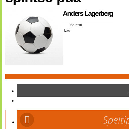
Internationellt
Bildreportage
Anders Lagerberg
Arkiv
Bloggar
Lagen
Spintso
Webb-TV
Lag
Cuper
Medlemsbilder
Till klubbkassan
NÄTverket
Split vision
Om oss
Annonsera
Statistik
Tipsa Damfotboll
Kontakt
Spelti