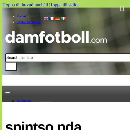
Hoppa till huvudinnehåll
Hoppa till sidfot
Kontakt
Tipsa Damfotboll
Sök
Nyheter
Damallsvenskan
Elitettan
spintso pda
Landslaget
EM 2013