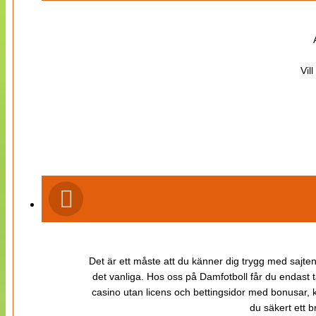
Vil
Det är ett måste att du känner dig trygg med sajten 
det vanliga. Hos oss på Damfotboll får du endast t
casino utan licens och bettingsidor med bonusar, ka
du säkert ett b