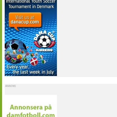
ANNONS