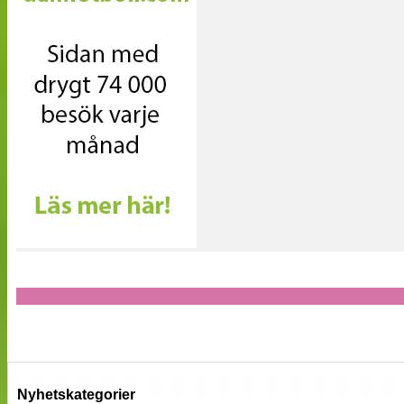
Nyhetskategorier