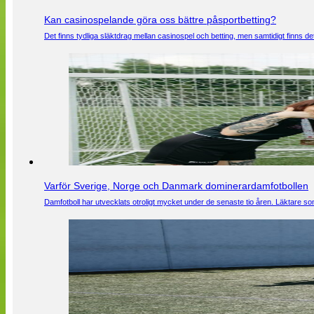
Kan casinospelande göra oss bättre påsportbetting?
Det finns tydliga släktdrag mellan casinospel och betting, men samtidigt finns
Varför Sverige, Norge och Danmark dominerardamfotbollen
Damfotboll har utvecklats otroligt mycket under de senaste tio åren. Läktare som