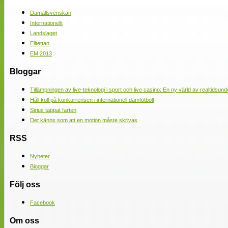
Damallsvenskan
Internationellt
Landslaget
Elitettan
EM 2013
Bloggar
Tillämpningen av live-teknologi i sport och live casino: En ny värld av realtidsund
Håll koll på konkurrensen i internationell damfotboll
Sirius tappat farten
Det känns som att en motion måste skrivas
RSS
Nyheter
Bloggar
Följ oss
Facebook
Om oss