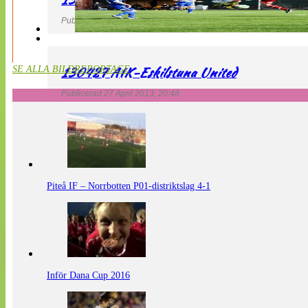
Publicerad 27 April 2013, 20:54
130427 AIK-Eskilstuna United
SE ALLA BILDREPORTAGE
Publicerad 27 April 2013, 20:48
Piteå IF – Norrbotten P01-distriktslag 4-1
Inför Dana Cup 2016