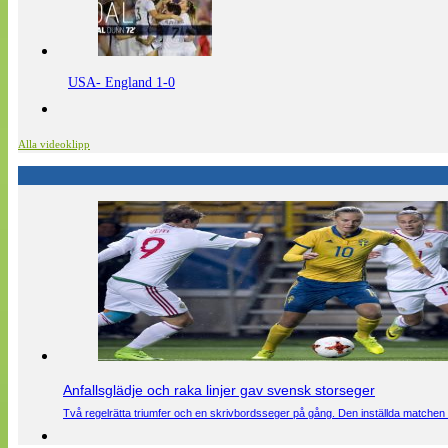
USA- England 1-0
Alla videoklipp
Anfallsglädje och raka linjer gav svensk storseger
Två regelrätta triumfer och en skrivbordsseger på gång. Den inställda matchen 