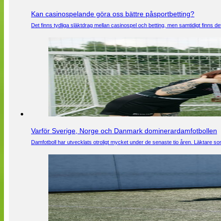
Kan casinospelande göra oss bättre påsportbetting?
Det finns tydliga släktdrag mellan casinospel och betting, men samtidigt finns
Varför Sverige, Norge och Danmark dominerardamfotbollen
Damfotboll har utvecklats otroligt mycket under de senaste tio åren. Läktare som