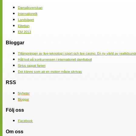
Damallsvenskan
Internationellt
Landslaget
Elitettan
EM 2013
Bloggar
Tillämpningen av live-teknologi i sport och live casino: En ny värld av realtidsund
Håll koll på konkurrensen i internationell damfotboll
Sirius tappat farten
Det känns som att en motion måste skrivas
RSS
Nyheter
Bloggar
Följ oss
Facebook
Om oss