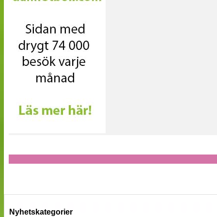
Nyhetskategorier