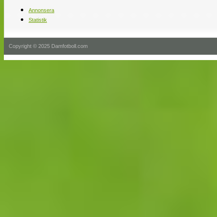
Annonsera
Statistik
Copyright © 2025 Damfotboll.com