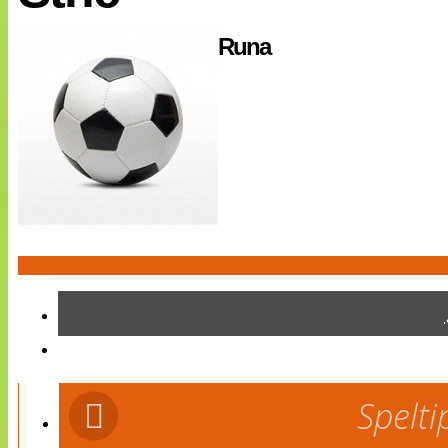
Internationellt
Bildreportage
Runa
Arkiv
Bloggar
Lagen
Webb-TV
Cuper
Medlemsbilder
Till klubbkassan
NÄTverket
Split vision
Om oss
Annonsera
Statistik
Tipsa Damfotboll
Kontakt
Spelti