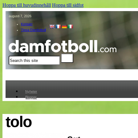
Hoppa till huvudinnehåll
Hoppa till sidfot
augusti 7, 2026
Kontakt
Tipsa Damfotboll
Sök
Nyheter
Bloggar
Lagen
Webb-TV
Cuper
tolo
Medlemmar
Medlemsbilder
Till klubbkassan
Om oss