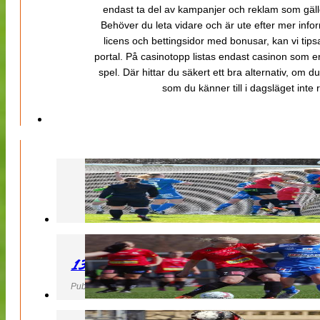
endast ta del av kampanjer och reklam som gäller
Behöver du leta vidare och är ute efter mer inf
licens och bettingsidor med bonusar, kan vi tips
portal. På casinotopp listas endast casinon som er
spel. Där hittar du säkert ett bra alternativ, om d
som du känner till i dagsläget inte rä
130427 LB 07 – QBIK
Publicerad 27 April 2013, 22:40