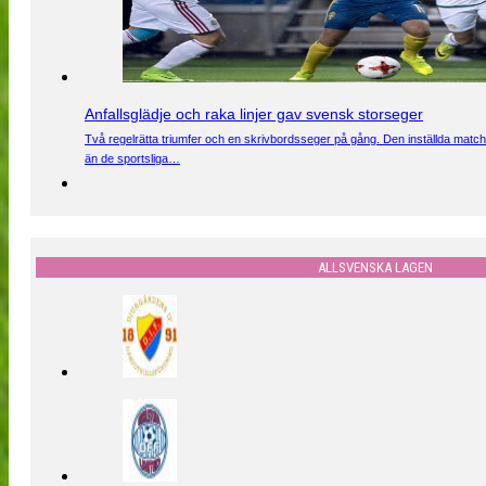
Anfallsglädje och raka linjer gav svensk storseger
Två regelrätta triumfer och en skrivbordsseger på gång. Den inställda match
än de sportsliga…
ALLSVENSKA LAGEN