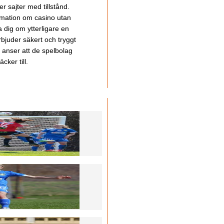
 sajter med tillstånd.
ormation om casino utan
a dig om ytterligare en
bjuder säkert och tryggt
u anser att de spelbolag
cker till.