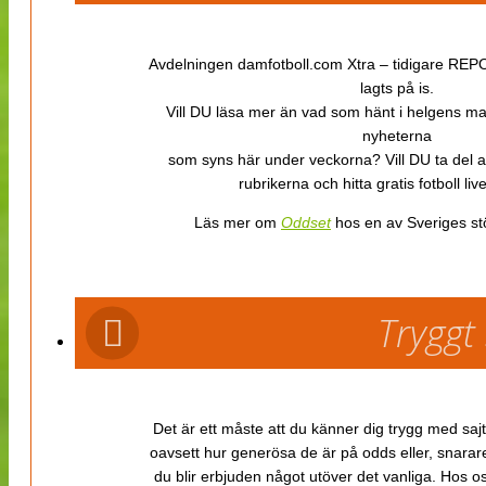
Avdelningen damfotboll.com Xtra – tidigare REPOR
lagts på is.
Vill DU läsa mer än vad som hänt i helgens m
nyheterna
som syns här under veckorna? Vill DU ta del 
rubrikerna och hitta gratis fotboll li
Läs mer om
Oddset
hos en av Sveriges stö
Tryggt
Det är ett måste att du känner dig trygg med sajt
oavsett hur generösa de är på odds eller, snarare b
du blir erbjuden något utöver det vanliga. Hos o