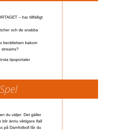
TAGET – har tillfälligt
atcher och de snabba
av berättelsen bakom
ve streams?
rsta tipsportaler
 Spel
en du väljer. Det gäller
lir ännu viktigare ifall
ss på Damfotboll får du