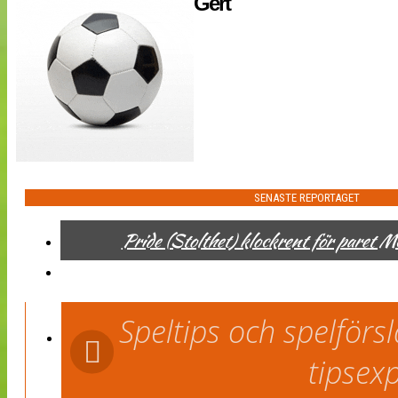
Gert
NÄTverket
Split vision
Nyheter
Bloggar
Lagen
Webb-TV
Cuper
Medlemmar
Medlemsbilder
Till klubbkassan
SENASTE REPORTAGET
Om oss
NÄTverket
Pride (Stolthet) klockrent för paret 
Split vision
Speltips och spelför
tipsex