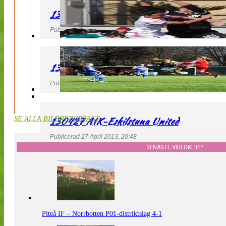
130427 IF Limhamn Bunkeflo – QBIK
Publicerad 27 April 2013, 21:10
130427 LdB FC Malmö – Mallbackens IF
Publicerad 27 April 2013, 20:54
130427 AIK-Eskilstuna United
SE ALLA BILDREPORTAGE
Publicerad 27 April 2013, 20:48
SENASTE VIDEOKLIPP
Piteå IF – Norrbotten P01-distriktslag 4-1