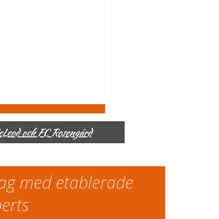
McLeod och FC Rosengård
slag med etablerade
perts