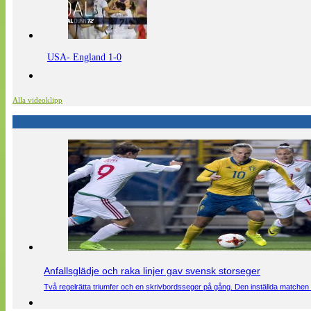
USA- England 1-0
Alla videoklipp
Anfallsglädje och raka linjer gav svensk storseger
Två regelrätta triumfer och en skrivbordsseger på gång. Den inställda matchen 