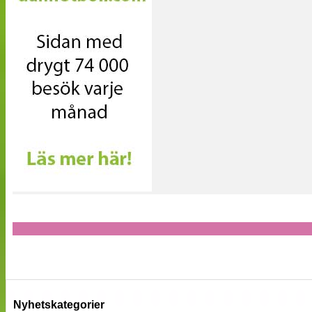
Nyhetskategorier