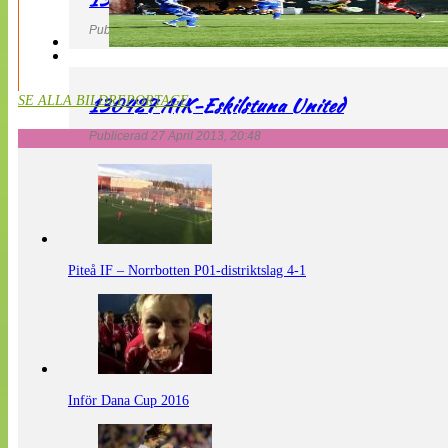
Publicerad 27 April 2013, 20:54
130427 AIK-Eskilstuna United
SE ALLA BILDREPORTAGE
Publicerad 27 April 2013, 20:48
Piteå IF – Norrbotten P01-distriktslag 4-1
Inför Dana Cup 2016