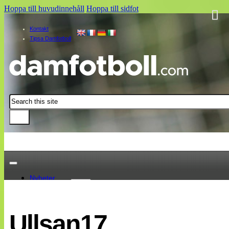
Hoppa till huvudinnehåll
Hoppa till sidfot
Kontakt
Tipsa Damfotboll
Sök
Nyheter
Damallsvenskan
Elitettan
Ullsan17
Landslaget
EM 2013