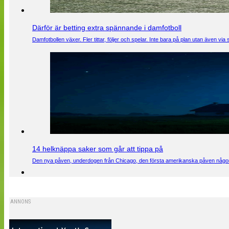
Därför är betting extra spännande i damfotboll
Damfotbollen växer. Fler tittar, följer och spelar. Inte bara på plan utan även 
14 helknäppa saker som går att tippa på
Den nya påven, underdogen från Chicago, den första amerikanska påven någons
ANNONS