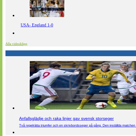
USA- England 1-0
Alla videoklipp
Anfallsglädje och raka linjer gav svensk storseger
Två regelrätta triumfer och en skrivbordsseger på gång. Den inställda matchen 