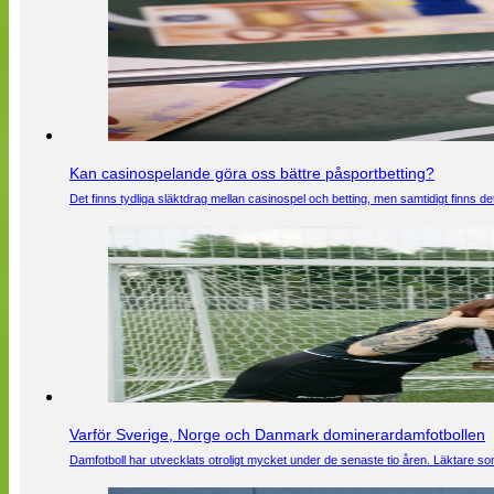
Kan casinospelande göra oss bättre påsportbetting?
Det finns tydliga släktdrag mellan casinospel och betting, men samtidigt finns
Varför Sverige, Norge och Danmark dominerardamfotbollen
Damfotboll har utvecklats otroligt mycket under de senaste tio åren. Läktare som