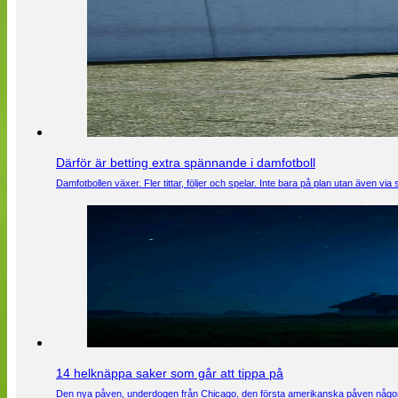
Därför är betting extra spännande i damfotboll
Damfotbollen växer. Fler tittar, följer och spelar. Inte bara på plan utan även 
14 helknäppa saker som går att tippa på
Den nya påven, underdogen från Chicago, den första amerikanska påven någons