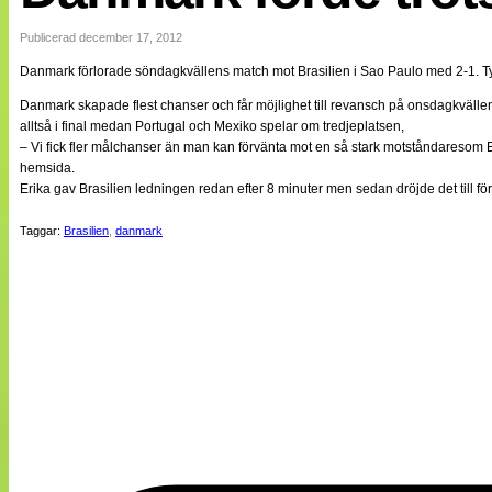
Internationellt
Bildreportage
Publicerad december 17, 2012
Arkiv
Danmark förlorade söndagkvällens match mot Brasilien i Sao Paulo med 2-1. T
Bloggar
Lagen
Danmark skapade flest chanser och får möjlighet till revansch på onsdagkvällen
Webb-TV
alltså i final medan Portugal och Mexiko spelar om tredjeplatsen,
Cuper
– Vi fick fler målchanser än man kan förvänta mot en så stark motståndaresom Bra
Medlemsbilder
hemsida.
Till klubbkassan
Erika gav Brasilien ledningen redan efter 8 minuter men sedan dröjde det till för
NÄTverket
Split vision
Taggar:
Brasilien
,
danmark
Om oss
Annonsera
Statistik
Tipsa Damfotboll
Kontakt