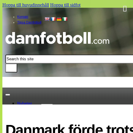
Hoppa till huvudinnehåll
Hoppa till sidfot
Kontakt
Tipsa Damfotboll
Sök
Nyheter
Damallsvenskan
Elitettan
Danmark förde trots
Landslaget
EM 2013