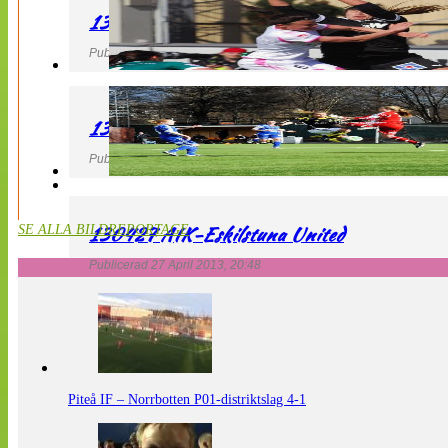
130427 IF Limhamn Bunkeflo – QBIK
Publicerad 27 April 2013, 21:10
130427 LdB FC Malmö – Mallbackens IF
Publicerad 27 April 2013, 20:54
130427 AIK-Eskilstuna United
SE ALLA BILDREPORTAGE
Publicerad 27 April 2013, 20:48
Piteå IF – Norrbotten P01-distriktslag 4-1