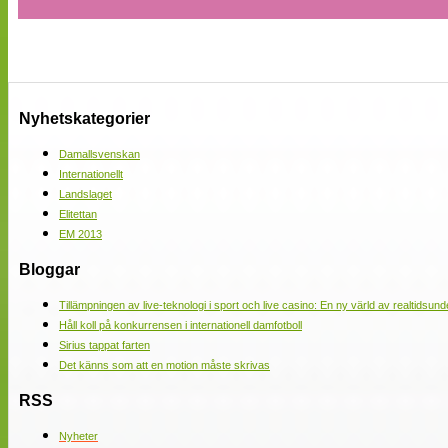
Nyhetskategorier
Damallsvenskan
Internationellt
Landslaget
Elitettan
EM 2013
Bloggar
Tillämpningen av live-teknologi i sport och live casino: En ny värld av realtidsund
Håll koll på konkurrensen i internationell damfotboll
Sirius tappat farten
Det känns som att en motion måste skrivas
RSS
Nyheter