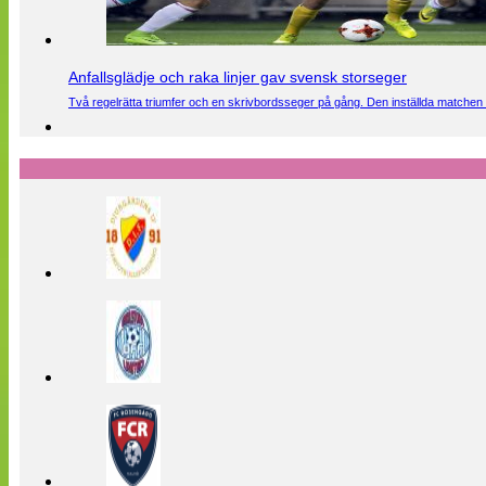
Anfallsglädje och raka linjer gav svensk storseger
Två regelrätta triumfer och en skrivbordsseger på gång. Den inställda matchen 