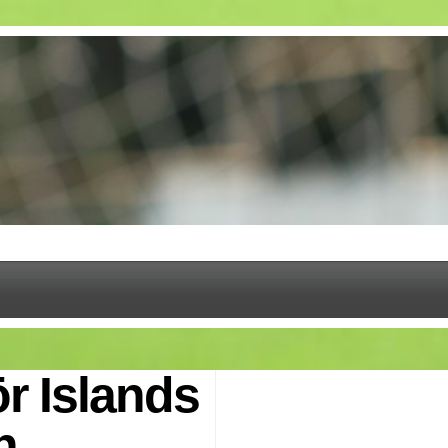
ör Islands
n