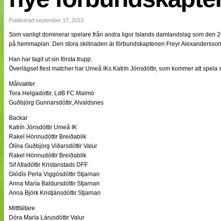
NÄTverket
Split vision
Publicerad september 17, 2013
Som vanligt dominerar spelare från andra ligor Islands damlandslag som den 
på hemmaplan. Den stora skillnaden är förbundskaptenen Freyr Alexandersson
Nyheter
Bloggar
Han har tagit ut sin första trupp.
Lagen
Överlägset flest matcher har Umeå IKs Katrín Jónsdóttir, som kommer att spela
Webb-TV
Cuper
Målvakter
Medlemmar
Tora Helgadottir, LdB FC Malmö
Medlemsbilder
Guðbjörg Gunnarsdóttir, Alvaldsnes
Till klubbkassan
Om oss
Backar
NÄTverket
Katrín Jónsdóttir Umeå IK
Split vision
Rakel Hönnudóttir Breiðablik
Ólína Guðbjörg Viðarsdóttir Valur
Rakel Hönnudóttir Breiðablik
Sif Atladóttir Kristanstads DFF
Glódís Perla Viggósdóttir Stjarnan
Anna María Baldursdóttir Stjarnan
Anna Björk Kristjánsdóttir Stjarnan
Mittfältare
Dóra María Lárusdóttir Valur