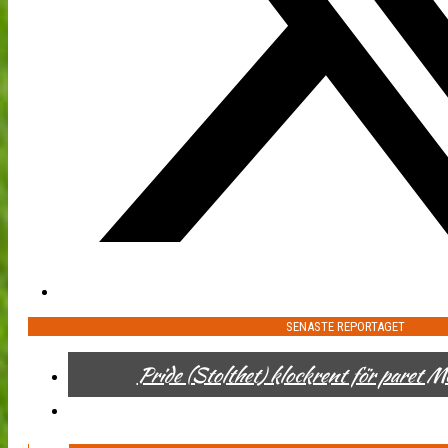
SENASTE REPORTAGET
Pride (Stolthet) klockrent för paret 