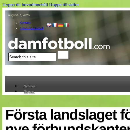
Hoppa till huvudinnehåll
Hoppa till sidfot
augusti 7, 2026
Kontakt
Tipsa Damfotboll
Sök
Nyheter
Bloggar
Lagen
Webb-TV
Cuper
Första landslaget f
Medlemmar
Medlemsbilder
nye förbundskapte
Till klubbkassan
Om oss