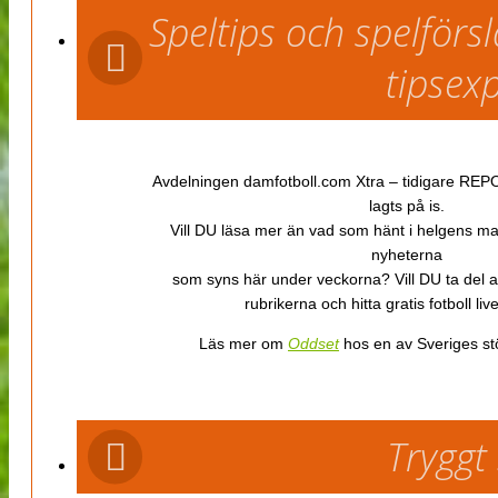
Speltips och spelför
tipsex
Avdelningen damfotboll.com Xtra – tidigare REPOR
lagts på is.
Vill DU läsa mer än vad som hänt i helgens m
nyheterna
som syns här under veckorna? Vill DU ta del 
rubrikerna och hitta gratis fotboll li
Läs mer om
Oddset
hos en av Sveriges stö
Tryggt