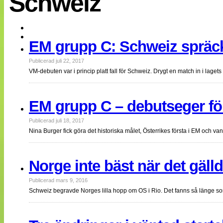
Schweiz
EM 2013
Internationellt
Bildreportage
Arkiv
EM grupp C: Schweiz spräck
Bloggar
Lagen
Webb-TV
Publicerad juli 22, 2017
Cuper
VM-debuten var i princip platt fall för Schweiz. Drygt en match in i lage
Medlemsbilder
Till klubbkassan
NÄTverket
EM grupp C – debutseger för
Split vision
Om oss
Publicerad juli 18, 2017
Nina Burger fick göra det historiska målet, Österrikes första i EM och va
Annonsera
Statistik
Tipsa Damfotboll
Kontakt
Norge inte bäst när det gäl
Publicerad mars 9, 2016
Schweiz begravde Norges lilla hopp om OS i Rio. Det fanns så länge s