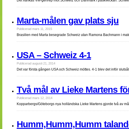
Det vankas VM-genrep mot Schweiz och Danmark i påskveckan. Schweiz
Marta-målen gav plats sju
Publicerad mars 11, 2015
Brasilien med Marta besegrade Schweiz utan Ramona Bachmann i match
USA – Schweiz 4-1
Publicerad augusti 21, 2014
Det var första gången USA och Schweiz möttes. 4-1 blev det inför slutså
Två mål av Lieke Martens fö
Publicerad mars 12, 2014
Kopparbergs/Göteborgs nya holländska Lieke Martens gjorde två av må
Humm,Humm,Humm talande 