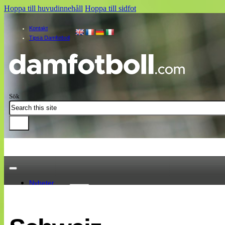
Hoppa till huvudinnehåll
Hoppa till sidfot
Kontakt
Tipsa Damfotboll
Sök
Nyheter
Damallsvenskan
Elitettan
Landslaget