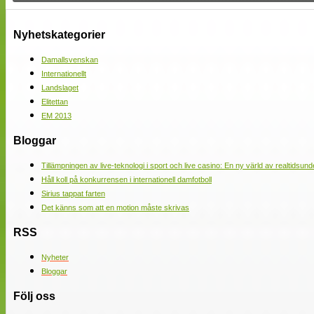
Nyhetskategorier
Damallsvenskan
Internationellt
Landslaget
Elitettan
EM 2013
Bloggar
Tillämpningen av live-teknologi i sport och live casino: En ny värld av realtidsund
Håll koll på konkurrensen i internationell damfotboll
Sirius tappat farten
Det känns som att en motion måste skrivas
RSS
Nyheter
Bloggar
Följ oss