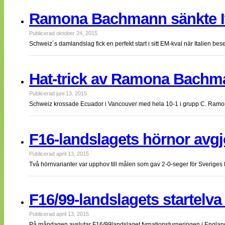
Ramona Bachmann sänkte It
Publicerad oktober 24, 2015
Schweiz´s damlandslag fick en perfekt start i sitt EM-kval när Italie
Hat-trick av Ramona Bach
Publicerad juni 13, 2015
Schweiz krossade Ecuador i Vancouver med hela 10-1 i grupp C. Ram
F16-landslagets hörnor avg
Publicerad april 13, 2015
Två hörnvarianter var upphov till målen som gav 2-0-seger för Sverige
F16/99-landslagets startelv
Publicerad april 13, 2015
På måndagen avslutar F16/99landslaget fyrnationsturneringen i Englan