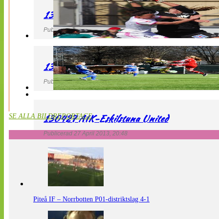
130427 IF Limhamn Bunkeflo – QBIK
Publicerad 27 April 2013, 21:10
130427 LdB FC Malmö – Mallbackens IF
Publicerad 27 April 2013, 20:54
130427 AIK-Eskilstuna United
SE ALLA BILDREPORTAGE
Publicerad 27 April 2013, 20:48
Piteå IF – Norrbotten P01-distriktslag 4-1