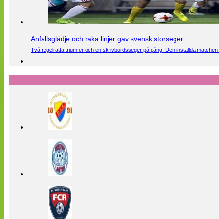
Anfallsglädje och raka linjer gav svensk storseger
Två regelrätta triumfer och en skrivbordsseger på gång. Den inställda matchen 