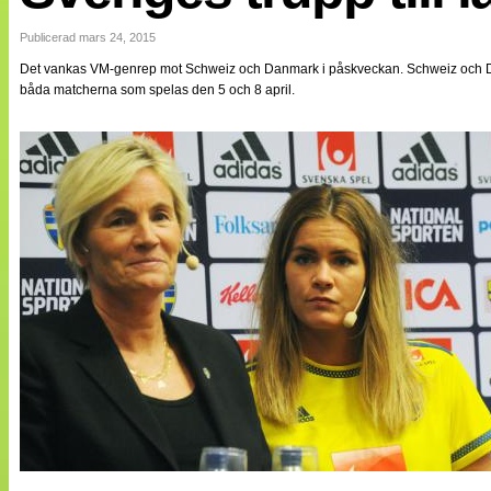
Internationellt
Bildreportage
Publicerad mars 24, 2015
Arkiv
Det vankas VM-genrep mot Schweiz och Danmark i påskveckan. Schweiz och Danm
Bloggar
båda matcherna som spelas den 5 och 8 april.
Lagen
Webb-TV
Cuper
Medlemsbilder
Till klubbkassan
NÄTverket
Split vision
Om oss
Annonsera
Statistik
Tipsa Damfotboll
Kontakt