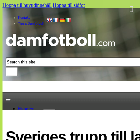
Hoppa till huvudinnehåll
Hoppa till sidfot
Kontakt
Tipsa Damfotboll
Sök
Nyheter
Damallsvenskan
Elitettan
Sveriges trupp till 
Landslaget
EM 2013