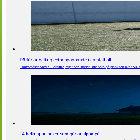
Därför är betting extra spännande i damfotboll
Damfotbollen växer. Fler tittar, följer och spelar. Inte bara på plan utan även 
14 helknäppa saker som går att tippa på