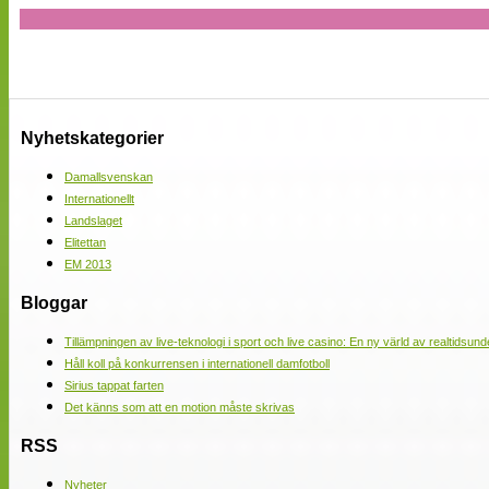
Nyhetskategorier
Damallsvenskan
Internationellt
Landslaget
Elitettan
EM 2013
Bloggar
Tillämpningen av live-teknologi i sport och live casino: En ny värld av realtidsund
Håll koll på konkurrensen i internationell damfotboll
Sirius tappat farten
Det känns som att en motion måste skrivas
RSS
Nyheter