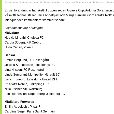
Assiterande förbundskapten Lilie Persson och landslagsmittfältaren Hanna Folkesson. Foto:
Ett par förändringar har skett i truppen sedan Algarve Cup. Antonia Göransson 
På mittfältet har istället Emila Appelqvist och Marija Banusic (som ersatte Rolfö i 
Intervjuer och kommentarer kommer senare.
Följande spelare är uttagna
Målvakter
Hedvig Lindahl, Chelsea FC
Carola Söberg, KIF Örebro
Hilda Carlén, Piteå IF
Backar
Emma Berglund, FC Rosengård
Jessica Samuelsson, Linköpings FC
Lina Nilsson, FC Rosengård
Linda Sembrant, Montpellier Hérault SC
Sara Thunebro, Eskilstuna United DFF
Charlotte Rohlin, Linköpings FC
Nilla Fischer, VfL Wolfsburg
Elin Rubensson, Kopparbergs/Göteborg FC
Mittfältare-Forwards
Emilia Appelqvist, Piteå IF
Caroline Seger, Paris Saint Germain