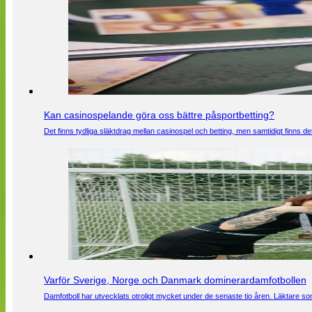
Kan casinospelande göra oss bättre påsportbetting?
Det finns tydliga släktdrag mellan casinospel och betting, men samtidigt finns
Varför Sverige, Norge och Danmark dominerardamfotbollen
Damfotboll har utvecklats otroligt mycket under de senaste tio åren. Läktare som