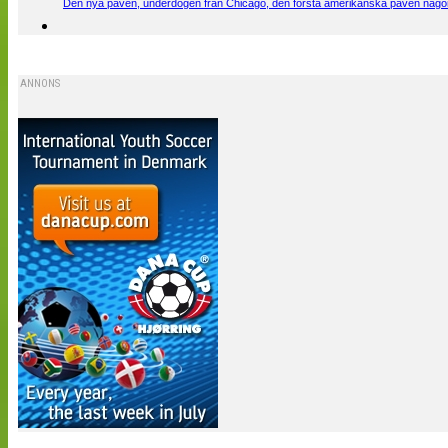
Den nya påven, underdogen från Chicago, den första amerikanska påven någons
ANNONS