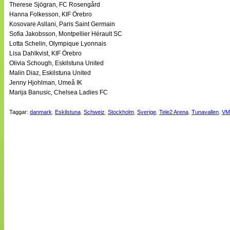
Therese Sjögran, FC Rosengård
Hanna Folkesson, KIF Örebro
Kosovare Asllani, Paris Saint Germain
Sofia Jakobsson, Montpellier Hérault SC
Lotta Schelin, Olympique Lyonnais
Lisa Dahlkvist, KIF Örebro
Olivia Schough, Eskilstuna United
Malin Diaz, Eskilstuna United
Jenny Hjohlman, Umeå IK
Marija Banusic, Chelsea Ladies FC
Taggar:
danmark
,
Eskilstuna
,
Schweiz
,
Stockholm
,
Sverige
,
Tele2 Arena
,
Tunavallen
,
VM